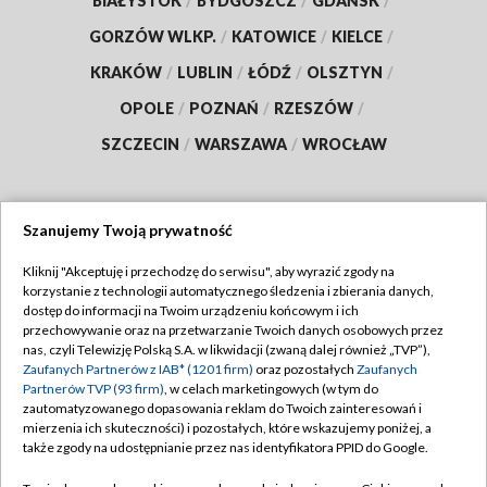
BIAŁYSTOK
/
BYDGOSZCZ
/
GDAŃSK
/
GORZÓW WLKP.
/
KATOWICE
/
KIELCE
/
KRAKÓW
/
LUBLIN
/
ŁÓDŹ
/
OLSZTYN
/
OPOLE
/
POZNAŃ
/
RZESZÓW
/
SZCZECIN
/
WARSZAWA
/
WROCŁAW
Szanujemy Twoją prywatność
Dołącz do nas:
Kliknij "Akceptuję i przechodzę do serwisu", aby wyrazić zgody na
korzystanie z technologii automatycznego śledzenia i zbierania danych,
TVP
dostęp do informacji na Twoim urządzeniu końcowym i ich
Abonament TVP
przechowywanie oraz na przetwarzanie Twoich danych osobowych przez
Regulamin TVP
nas, czyli Telewizję Polską S.A. w likwidacji (zwaną dalej również „TVP”),
Emisja w TVP
Polityka prywatności
Zaufanych Partnerów z IAB* (1201 firm)
oraz pozostałych
Zaufanych
Partnerów TVP (93 firm)
, w celach marketingowych (w tym do
Centrum informacji TVP
Moje zgody
zautomatyzowanego dopasowania reklam do Twoich zainteresowań i
mierzenia ich skuteczności) i pozostałych, które wskazujemy poniżej, a
Naziemna Telewizja Cyfrowa
Pomoc
także zgody na udostępnianie przez nas identyfikatora PPID do Google.
Sklep TVP
Biuro reklamy