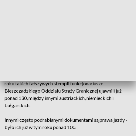
każdej doby odprawianych jest około 12 tysięcy osób. Każda
jest dokładnie sprawdzana - podobnie jak dokumenty,
którymi się posługuje. Efektem są ujawnienia kolejnych
fałszywek. To przede wszystkim stemple kontroli granicznej,
zarówno polskie jak i zagraniczne. Niedawno w paszporcie
obywatelki Ukrainy było ich 6.
Swój nielegalny pobyt w Hiszpanii chciał ukryć między
innymi zatrzymany w Medyce obywatel Azerbejdżanu - w
paszporcie miał zarówno podrobioną hiszpańską wizę jak i
stempel kontroli z przejścia na lotnisku w Barcelonie. W tym
roku takich fałszywych stempli funkcjonariusze
Bieszczadzkiego Oddziału Straży Granicznej ujawnili już
ponad 130, między innymi austriackich, niemieckich i
bułgarskich.
Innymi często podrabianymi dokumentami są prawa jazdy -
było ich już w tym roku ponad 100.