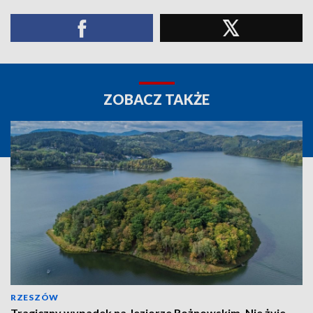
ZOBACZ TAKŻE
RZESZÓW
Tragiczny wypadek na Jeziorze Rożnowskim. Nie żyje