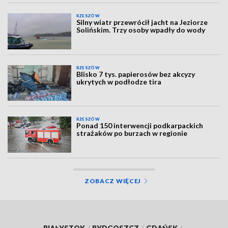
RZESZÓW
Silny wiatr przewrócił jacht na Jeziorze
Solińskim. Trzy osoby wpadły do wody
RZESZÓW
Blisko 7 tys. papierosów bez akcyzy
ukrytych w podłodze tira
RZESZÓW
Ponad 150 interwencji podkarpackich
strażaków po burzach w regionie
ZOBACZ WIĘCEJ