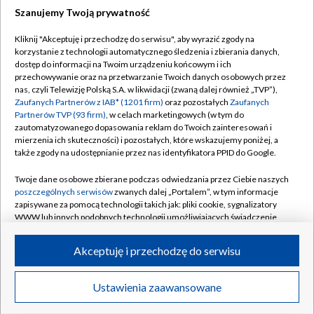
Szanujemy Twoją prywatność
Dołącz do nas:
Kliknij "Akceptuję i przechodzę do serwisu", aby wyrazić zgody na
korzystanie z technologii automatycznego śledzenia i zbierania danych,
TVP
dostęp do informacji na Twoim urządzeniu końcowym i ich
Abonament TVP
przechowywanie oraz na przetwarzanie Twoich danych osobowych przez
Regulamin TVP
nas, czyli Telewizję Polską S.A. w likwidacji (zwaną dalej również „TVP”),
Emisja w TVP
Polityka prywatności
Zaufanych Partnerów z IAB* (1201 firm)
oraz pozostałych
Zaufanych
Partnerów TVP (93 firm)
, w celach marketingowych (w tym do
Centrum informacji TVP
Moje zgody
zautomatyzowanego dopasowania reklam do Twoich zainteresowań i
mierzenia ich skuteczności) i pozostałych, które wskazujemy poniżej, a
Naziemna Telewizja Cyfrowa
Pomoc
także zgody na udostępnianie przez nas identyfikatora PPID do Google.
Sklep TVP
Biuro reklamy
Twoje dane osobowe zbierane podczas odwiedzania przez Ciebie naszych
Rada Programowa
Kontakt
poszczególnych serwisów
zwanych dalej „Portalem”, w tym informacje
zapisywane za pomocą technologii takich jak: pliki cookie, sygnalizatory
System NOS
WWW lub innych podobnych technologii umożliwiających świadczenie
dopasowanych i bezpiecznych usług, personalizację treści oraz reklam,
Informacje o nadawcy
Kanały
udostępnianie funkcji mediów społecznościowych oraz analizowanie
Akceptuję i przechodzę do serwisu
ruchu w Internecie.
Program dla prasy
©2026 Telewizja Polska S.A. w likwidacji
Biuro Reklamy
Twoje dane osobowe zbierane podczas odwiedzania przez Ciebie
Ustawienia zaawansowane
poszczególnych serwisów
na Portalu, takie jak adresy IP, identyfikatory
Ogłoszenie przetargowe
Twoich urządzeń końcowych i identyfikatory plików cookie, informacje o