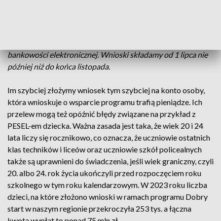
dziecko jest z niepełnosprawnością to do 24. roku życia.
Wnioskujemy wyłącznie w formie elektronicznej. Mamy tutaj
do dyspozycji aplikację m-ZUS, Platformę Usług
Elektronicznych portal empathia lub nasz system
bankowości elektronicznej. Wnioski składamy od 1 lipca nie
później niż do końca listopada.
Im szybciej złożymy wniosek tym szybciej na konto osoby,
która wnioskuje o wsparcie programu trafią pieniądze. Ich
przelew mogą też opóźnić błędy związane na przykład z
PESEL-em dziecka. Ważna zasada jest taka, że wiek 20 i 24
lata liczy się rocznikowo, co oznacza, że uczniowie ostatnich
klas techników i liceów oraz uczniowie szkół policealnych
także są uprawnieni do świadczenia, jeśli wiek graniczny, czyli
20. albo 24. rok życia ukończyli przed rozpoczęciem roku
szkolnego w tym roku kalendarzowym. W 2023 roku liczba
dzieci, na które złożono wnioski w ramach programu Dobry
start w naszym regionie przekroczyła 253 tys. a łączna
kwota wypłat to ponad 75 mln zł.