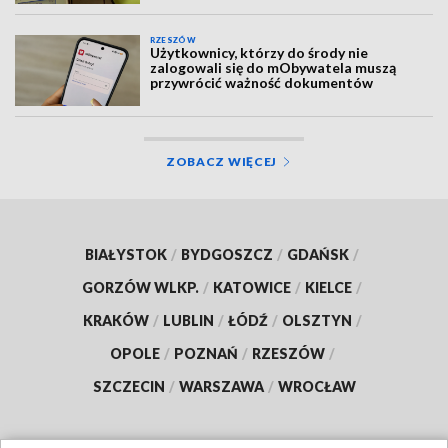
RZESZÓW
Użytkownicy, którzy do środy nie
zalogowali się do mObywatela muszą
przywrócić ważność dokumentów
ZOBACZ WIĘCEJ
BIAŁYSTOK
/
BYDGOSZCZ
/
GDAŃSK
/
GORZÓW WLKP.
/
KATOWICE
/
KIELCE
/
KRAKÓW
/
LUBLIN
/
ŁÓDŹ
/
OLSZTYN
/
OPOLE
/
POZNAŃ
/
RZESZÓW
/
SZCZECIN
/
WARSZAWA
/
WROCŁAW