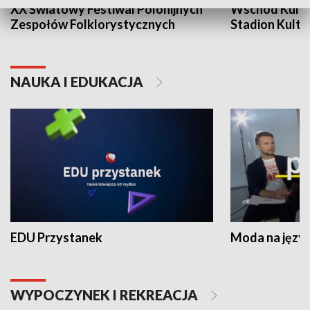
XX Światowy Festiwal Polonijnych
Wschód Kultur
Zespołów Folklorystycznych
Stadion Kultu
NAUKA I EDUKACJA
EDU Przystanek
Moda na język
WYPOCZYNEK I REKREACJA