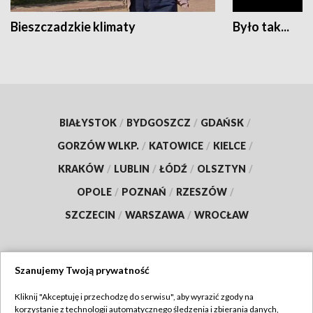
Bieszczadzkie klimaty
Było tak...
BIAŁYSTOK
/
BYDGOSZCZ
/
GDAŃSK
/
GORZÓW WLKP.
/
KATOWICE
/
KIELCE
/
KRAKÓW
/
LUBLIN
/
ŁÓDŹ
/
OLSZTYN
/
OPOLE
/
POZNAŃ
/
RZESZÓW
/
SZCZECIN
/
WARSZAWA
/
WROCŁAW
Szanujemy Twoją prywatność
Dołącz do nas:
Kliknij "Akceptuję i przechodzę do serwisu", aby wyrazić zgody na
korzystanie z technologii automatycznego śledzenia i zbierania danych,
TVP