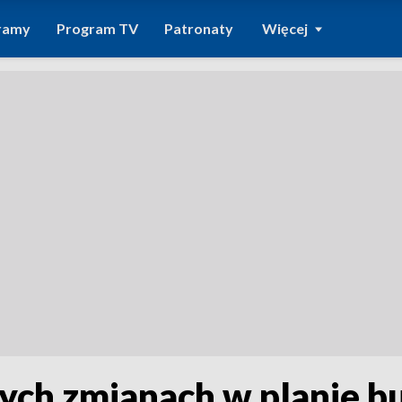
ramy
Program TV
Patronaty
Więcej
ych zmianach w planie b