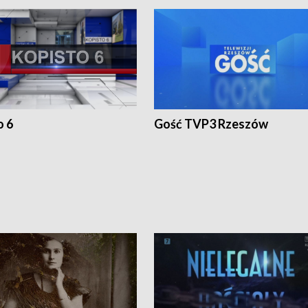
o 6
Gość TVP3 Rzeszów