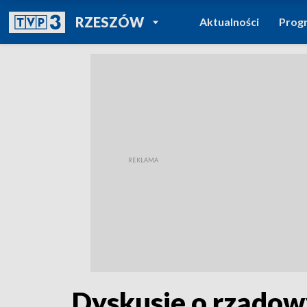
POWRÓT DO
RZESZÓW
Aktualności
Prog
TVP REGIONY
Dyskusje o rządow