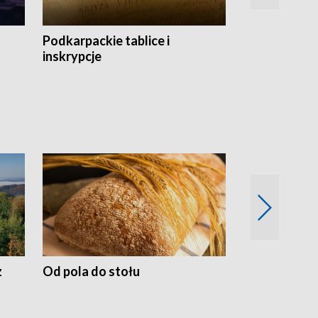
Podkarpackie tablice i
Szlakiem arc
inskrypcje
drewnianej
z
Od pola do stołu
50 lat ochro
przyrodnicz
Zachodnich