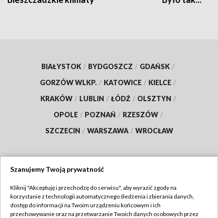
BIAŁYSTOK
/
BYDGOSZCZ
/
GDAŃSK
/
GORZÓW WLKP.
/
KATOWICE
/
KIELCE
/
KRAKÓW
/
LUBLIN
/
ŁÓDŹ
/
OLSZTYN
/
OPOLE
/
POZNAŃ
/
RZESZÓW
/
SZCZECIN
/
WARSZAWA
/
WROCŁAW
Szanujemy Twoją prywatność
Dołącz do nas:
Kliknij "Akceptuję i przechodzę do serwisu", aby wyrazić zgody na
korzystanie z technologii automatycznego śledzenia i zbierania danych,
TVP
dostęp do informacji na Twoim urządzeniu końcowym i ich
Abonament TVP
przechowywanie oraz na przetwarzanie Twoich danych osobowych przez
Regulamin TVP