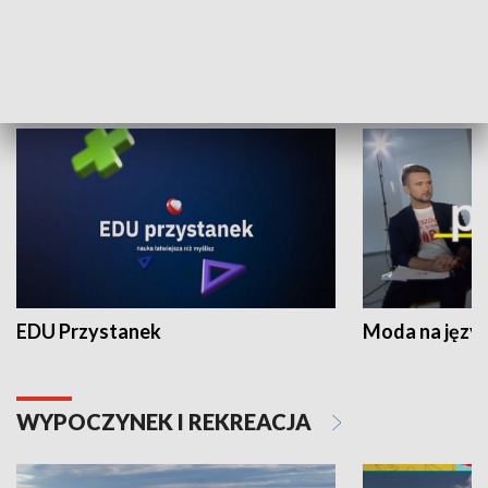
NAUKA I EDUKACJA
EDU Przystanek
Moda na język
WYPOCZYNEK I REKREACJA