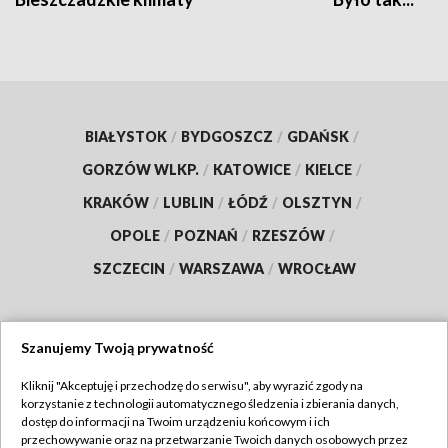
BIAŁYSTOK
/
BYDGOSZCZ
/
GDAŃSK
/
GORZÓW WLKP.
/
KATOWICE
/
KIELCE
/
KRAKÓW
/
LUBLIN
/
ŁÓDŹ
/
OLSZTYN
/
OPOLE
/
POZNAŃ
/
RZESZÓW
/
SZCZECIN
/
WARSZAWA
/
WROCŁAW
Szanujemy Twoją prywatność
Dołącz do nas:
Kliknij "Akceptuję i przechodzę do serwisu", aby wyrazić zgody na
korzystanie z technologii automatycznego śledzenia i zbierania danych,
TVP
dostęp do informacji na Twoim urządzeniu końcowym i ich
Abonament TVP
przechowywanie oraz na przetwarzanie Twoich danych osobowych przez
Regulamin TVP