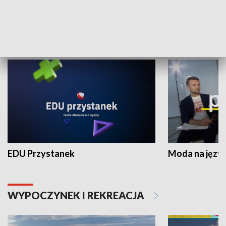
NAUKA I EDUKACJA
EDU Przystanek
Moda na język
WYPOCZYNEK I REKREACJA