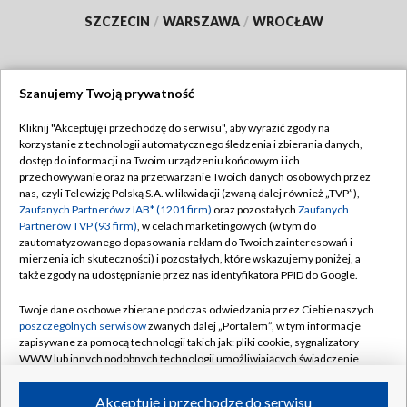
SZCZECIN
/
WARSZAWA
/
WROCŁAW
Szanujemy Twoją prywatność
Dołącz do nas:
Kliknij "Akceptuję i przechodzę do serwisu", aby wyrazić zgody na
korzystanie z technologii automatycznego śledzenia i zbierania danych,
TVP
dostęp do informacji na Twoim urządzeniu końcowym i ich
Abonament TVP
przechowywanie oraz na przetwarzanie Twoich danych osobowych przez
Regulamin TVP
nas, czyli Telewizję Polską S.A. w likwidacji (zwaną dalej również „TVP”),
Emisja w TVP
Polityka prywatności
Zaufanych Partnerów z IAB* (1201 firm)
oraz pozostałych
Zaufanych
Partnerów TVP (93 firm)
, w celach marketingowych (w tym do
Centrum informacji TVP
Moje zgody
zautomatyzowanego dopasowania reklam do Twoich zainteresowań i
mierzenia ich skuteczności) i pozostałych, które wskazujemy poniżej, a
Naziemna Telewizja Cyfrowa
Pomoc
także zgody na udostępnianie przez nas identyfikatora PPID do Google.
Sklep TVP
Biuro reklamy
Twoje dane osobowe zbierane podczas odwiedzania przez Ciebie naszych
Rada Programowa
Kontakt
poszczególnych serwisów
zwanych dalej „Portalem”, w tym informacje
zapisywane za pomocą technologii takich jak: pliki cookie, sygnalizatory
System NOS
WWW lub innych podobnych technologii umożliwiających świadczenie
dopasowanych i bezpiecznych usług, personalizację treści oraz reklam,
Informacje o nadawcy
Kanały
udostępnianie funkcji mediów społecznościowych oraz analizowanie
Akceptuję i przechodzę do serwisu