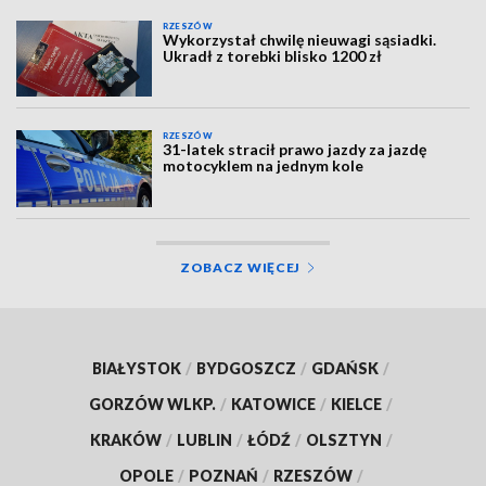
RZESZÓW
Wykorzystał chwilę nieuwagi sąsiadki.
Ukradł z torebki blisko 1200 zł
RZESZÓW
31-latek stracił prawo jazdy za jazdę
motocyklem na jednym kole
ZOBACZ WIĘCEJ
BIAŁYSTOK
/
BYDGOSZCZ
/
GDAŃSK
/
GORZÓW WLKP.
/
KATOWICE
/
KIELCE
/
KRAKÓW
/
LUBLIN
/
ŁÓDŹ
/
OLSZTYN
/
OPOLE
/
POZNAŃ
/
RZESZÓW
/