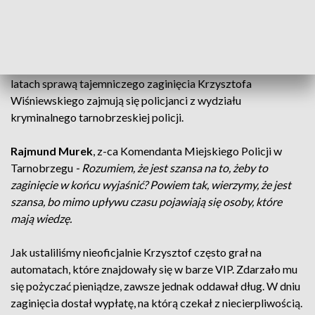
czym rozmawiają. Wkrótce mężczyźni wstali od stolika i
wyszli. Za nimi wyszedł Krzysztof. Pracującej wówczas w
VIP-ie siostrze zostawił kartę do bankomatu, klucze do
mieszkania i szalik. Bar opuścił przed godziną 23. Po 19
latach sprawą tajemniczego zaginięcia Krzysztofa
Wiśniewskiego zajmują się policjanci z wydziału
kryminalnego tarnobrzeskiej policji.
Rajmund Murek
, z-ca Komendanta Miejskiego Policji w
Tarnobrzegu
- Rozumiem, że jest szansa na to, żeby to
zaginięcie w końcu wyjaśnić? Powiem tak, wierzymy, że jest
szansa, bo mimo upływu czasu pojawiają się osoby, które
mają wiedzę.
Jak ustaliliśmy nieoficjalnie Krzysztof często grał na
automatach, które znajdowały się w barze VIP. Zdarzało mu
się pożyczać pieniądze, zawsze jednak oddawał dług. W dniu
zaginięcia dostał wypłatę, na którą czekał z niecierpliwością.