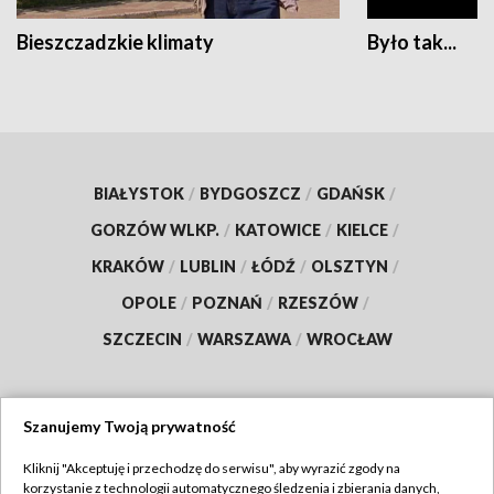
Bieszczadzkie klimaty
Było tak...
BIAŁYSTOK
/
BYDGOSZCZ
/
GDAŃSK
/
GORZÓW WLKP.
/
KATOWICE
/
KIELCE
/
KRAKÓW
/
LUBLIN
/
ŁÓDŹ
/
OLSZTYN
/
OPOLE
/
POZNAŃ
/
RZESZÓW
/
SZCZECIN
/
WARSZAWA
/
WROCŁAW
Szanujemy Twoją prywatność
Dołącz do nas:
Kliknij "Akceptuję i przechodzę do serwisu", aby wyrazić zgody na
korzystanie z technologii automatycznego śledzenia i zbierania danych,
TVP