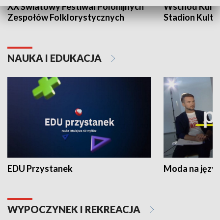
XX Światowy Festiwal Polonijnych
Wschód Kultur
Zespołów Folklorystycznych
Stadion Kultu
NAUKA I EDUKACJA
EDU Przystanek
Moda na język
WYPOCZYNEK I REKREACJA