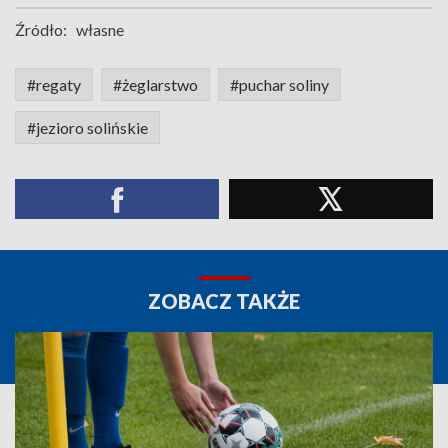
Źródło:
własne
#regaty
#żeglarstwo
#puchar soliny
#jezioro solińskie
ZOBACZ TAKŻE