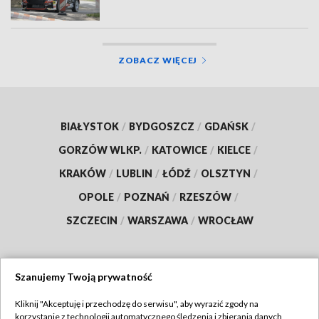
ZOBACZ WIĘCEJ
BIAŁYSTOK
/
BYDGOSZCZ
/
GDAŃSK
/
GORZÓW WLKP.
/
KATOWICE
/
KIELCE
/
KRAKÓW
/
LUBLIN
/
ŁÓDŹ
/
OLSZTYN
/
OPOLE
/
POZNAŃ
/
RZESZÓW
/
SZCZECIN
/
WARSZAWA
/
WROCŁAW
Szanujemy Twoją prywatność
Dołącz do nas:
Kliknij "Akceptuję i przechodzę do serwisu", aby wyrazić zgody na
korzystanie z technologii automatycznego śledzenia i zbierania danych,