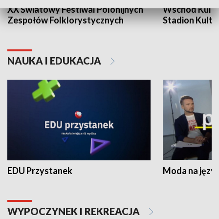
XX Światowy Festiwal Polonijnych
Wschód Kultur
Zespołów Folklorystycznych
Stadion Kultu
NAUKA I EDUKACJA
EDU Przystanek
Moda na język
WYPOCZYNEK I REKREACJA