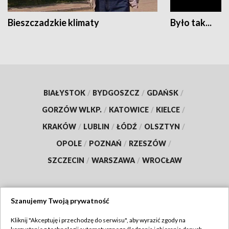
Bieszczadzkie klimaty
Było tak...
BIAŁYSTOK
/
BYDGOSZCZ
/
GDAŃSK
/
GORZÓW WLKP.
/
KATOWICE
/
KIELCE
/
KRAKÓW
/
LUBLIN
/
ŁÓDŹ
/
OLSZTYN
/
OPOLE
/
POZNAŃ
/
RZESZÓW
/
SZCZECIN
/
WARSZAWA
/
WROCŁAW
Szanujemy Twoją prywatność
Dołącz do nas:
Kliknij "Akceptuję i przechodzę do serwisu", aby wyrazić zgody na