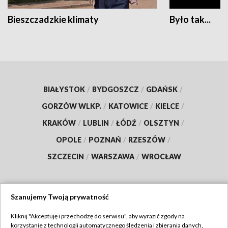
Bieszczadzkie klimaty
Było tak...
BIAŁYSTOK
/
BYDGOSZCZ
/
GDAŃSK
/
GORZÓW WLKP.
/
KATOWICE
/
KIELCE
/
KRAKÓW
/
LUBLIN
/
ŁÓDŹ
/
OLSZTYN
/
OPOLE
/
POZNAŃ
/
RZESZÓW
/
SZCZECIN
/
WARSZAWA
/
WROCŁAW
Szanujemy Twoją prywatność
Dołącz do nas:
Kliknij "Akceptuję i przechodzę do serwisu", aby wyrazić zgody na
korzystanie z technologii automatycznego śledzenia i zbierania danych,
TVP