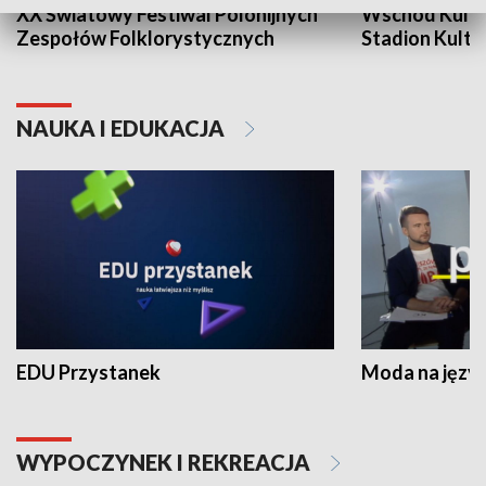
XX Światowy Festiwal Polonijnych
Wschód Kultur
Zespołów Folklorystycznych
Stadion Kultu
NAUKA I EDUKACJA
EDU Przystanek
Moda na język
WYPOCZYNEK I REKREACJA