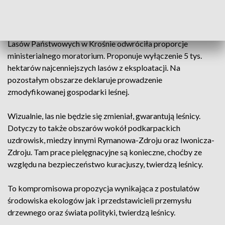
taką gospodarkę na kolejnych 4 tysiącach hektarów.
Na skutek konsultacji społecznych, Regionalna Dyrekcja
Lasów Państwowych w Krośnie odwróciła proporcje
ministerialnego moratorium. Proponuje wyłączenie 5 tys.
hektarów najcenniejszych lasów z eksploatacji. Na
pozostałym obszarze deklaruje prowadzenie
zmodyfikowanej gospodarki leśnej.
Wizualnie, las nie będzie się zmieniał, gwarantują leśnicy.
Dotyczy to także obszarów wokół podkarpackich
uzdrowisk, miedzy innymi Rymanowa-Zdroju oraz Iwonicza-
Zdroju. Tam prace pielęgnacyjne są konieczne, choćby ze
względu na bezpieczeństwo kuracjuszy, twierdzą leśnicy.
To kompromisowa propozycja wynikająca z postulatów
środowiska ekologów jak i przedstawicieli przemysłu
drzewnego oraz świata polityki, twierdzą leśnicy.