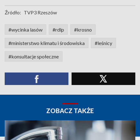
Źródło:
TVP3 Rzeszów
#wycinka lasów
#rdlp
#krosno
#ministerstwo klimatu i środowiska
#leśnicy
#konsultacje społeczne
ZOBACZ TAKŻE