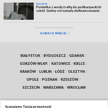
RZESZÓW
Poidełka z wodą trafią do podkarpackich
szkół. Gminy otrzymały dofinansowanie
ZOBACZ WIĘCEJ
BIAŁYSTOK
/
BYDGOSZCZ
/
GDAŃSK
/
GORZÓW WLKP.
/
KATOWICE
/
KIELCE
/
KRAKÓW
/
LUBLIN
/
ŁÓDŹ
/
OLSZTYN
/
OPOLE
/
POZNAŃ
/
RZESZÓW
/
SZCZECIN
/
WARSZAWA
/
WROCŁAW
Szanujemy Twoją prywatność