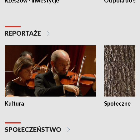
Rzeszów - inwestycje
Od pola do st
REPORTAŻE
Kultura
Społeczne
SPOŁECZEŃSTWO