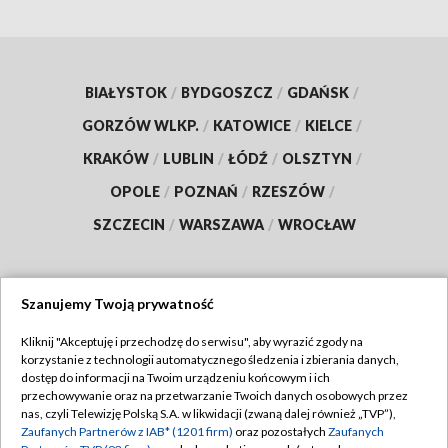
BIAŁYSTOK
/
BYDGOSZCZ
/
GDAŃSK
/
GORZÓW WLKP.
/
KATOWICE
/
KIELCE
/
KRAKÓW
/
LUBLIN
/
ŁÓDŹ
/
OLSZTYN
/
OPOLE
/
POZNAŃ
/
RZESZÓW
/
SZCZECIN
/
WARSZAWA
/
WROCŁAW
Szanujemy Twoją prywatność
Dołącz do nas:
Kliknij "Akceptuję i przechodzę do serwisu", aby wyrazić zgody na
korzystanie z technologii automatycznego śledzenia i zbierania danych,
TVP
dostęp do informacji na Twoim urządzeniu końcowym i ich
Abonament TVP
przechowywanie oraz na przetwarzanie Twoich danych osobowych przez
Regulamin TVP
nas, czyli Telewizję Polską S.A. w likwidacji (zwaną dalej również „TVP”),
Emisja w TVP
Polityka prywatności
Zaufanych Partnerów z IAB* (1201 firm)
oraz pozostałych
Zaufanych