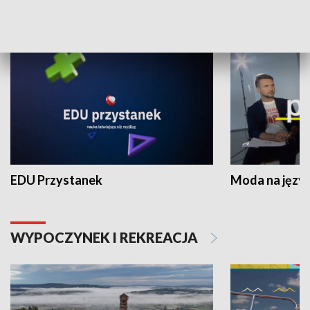
NAUKA I EDUKACJA
EDU Przystanek
Moda na język
WYPOCZYNEK I REKREACJA