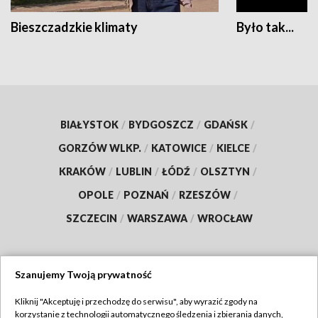
Bieszczadzkie klimaty
Było tak...
BIAŁYSTOK
/
BYDGOSZCZ
/
GDAŃSK
/
GORZÓW WLKP.
/
KATOWICE
/
KIELCE
/
KRAKÓW
/
LUBLIN
/
ŁÓDŹ
/
OLSZTYN
/
OPOLE
/
POZNAŃ
/
RZESZÓW
/
SZCZECIN
/
WARSZAWA
/
WROCŁAW
Szanujemy Twoją prywatność
Dołącz do nas:
Kliknij "Akceptuję i przechodzę do serwisu", aby wyrazić zgody na
korzystanie z technologii automatycznego śledzenia i zbierania danych,
TVP