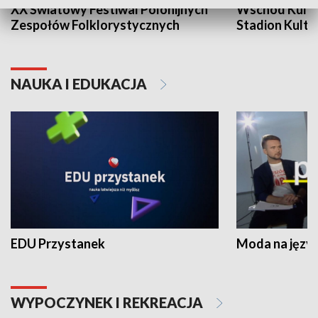
XX Światowy Festiwal Polonijnych
Wschód Kultur
Zespołów Folklorystycznych
Stadion Kultu
NAUKA I EDUKACJA
EDU Przystanek
Moda na język
WYPOCZYNEK I REKREACJA