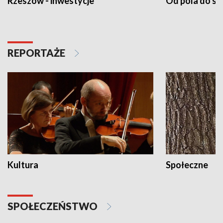
Rzeszów - inwestycje
Od pola do st
REPORTAŻE
Kultura
Społeczne
SPOŁECZEŃSTWO