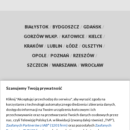
BIAŁYSTOK
/
BYDGOSZCZ
/
GDAŃSK
/
GORZÓW WLKP.
/
KATOWICE
/
KIELCE
/
KRAKÓW
/
LUBLIN
/
ŁÓDŹ
/
OLSZTYN
/
OPOLE
/
POZNAŃ
/
RZESZÓW
/
SZCZECIN
/
WARSZAWA
/
WROCŁAW
Szanujemy Twoją prywatność
Dołącz do nas:
Kliknij "Akceptuję i przechodzę do serwisu", aby wyrazić zgody na
korzystanie z technologii automatycznego śledzenia i zbierania danych,
TVP
dostęp do informacji na Twoim urządzeniu końcowym i ich
Abonament TVP
przechowywanie oraz na przetwarzanie Twoich danych osobowych przez
Regulamin TVP
nas, czyli Telewizję Polską S.A. w likwidacji (zwaną dalej również „TVP”),
Emisja w TVP
Polityka prywatności
Zaufanych Partnerów z IAB* (1201 firm)
oraz pozostałych
Zaufanych