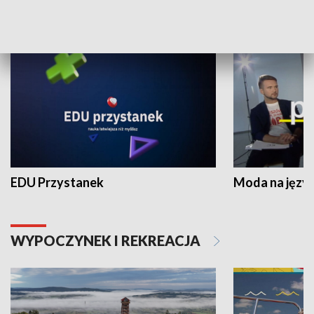
NAUKA I EDUKACJA
EDU Przystanek
Moda na język
WYPOCZYNEK I REKREACJA