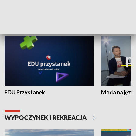
NAUKA I EDUKACJA
EDU Przystanek
Moda na język
WYPOCZYNEK I REKREACJA