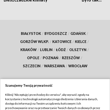
BIAŁYSTOK
/
BYDGOSZCZ
/
GDAŃSK
/
GORZÓW WLKP.
/
KATOWICE
/
KIELCE
/
KRAKÓW
/
LUBLIN
/
ŁÓDŹ
/
OLSZTYN
/
OPOLE
/
POZNAŃ
/
RZESZÓW
/
SZCZECIN
/
WARSZAWA
/
WROCŁAW
Szanujemy Twoją prywatność
Dołącz do nas:
Kliknij "Akceptuję i przechodzę do serwisu", aby wyrazić zgody na
korzystanie z technologii automatycznego śledzenia i zbierania danych,
TVP
dostęp do informacji na Twoim urządzeniu końcowym i ich
Abonament TVP
przechowywanie oraz na przetwarzanie Twoich danych osobowych przez
Regulamin TVP