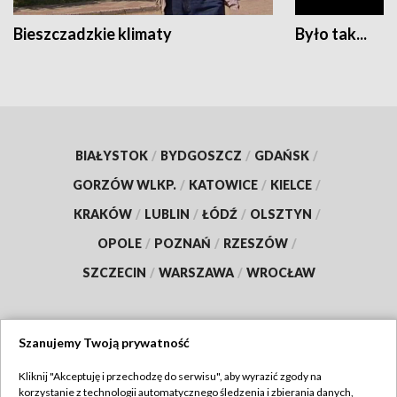
Bieszczadzkie klimaty
Było tak...
BIAŁYSTOK
/
BYDGOSZCZ
/
GDAŃSK
/
GORZÓW WLKP.
/
KATOWICE
/
KIELCE
/
KRAKÓW
/
LUBLIN
/
ŁÓDŹ
/
OLSZTYN
/
OPOLE
/
POZNAŃ
/
RZESZÓW
/
SZCZECIN
/
WARSZAWA
/
WROCŁAW
Szanujemy Twoją prywatność
Dołącz do nas:
Kliknij "Akceptuję i przechodzę do serwisu", aby wyrazić zgody na
korzystanie z technologii automatycznego śledzenia i zbierania danych,
TVP