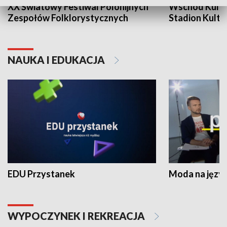
XX Światowy Festiwal Polonijnych
Wschód Kultur
Zespołów Folklorystycznych
Stadion Kultu
NAUKA I EDUKACJA
EDU Przystanek
Moda na język
WYPOCZYNEK I REKREACJA