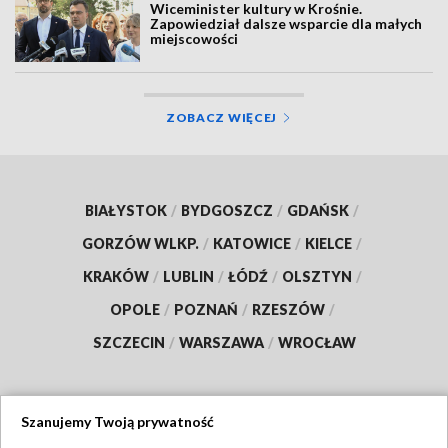
Wiceminister kultury w Krośnie.
Zapowiedział dalsze wsparcie dla małych
miejscowości
ZOBACZ WIĘCEJ
BIAŁYSTOK
/
BYDGOSZCZ
/
GDAŃSK
/
GORZÓW WLKP.
/
KATOWICE
/
KIELCE
/
KRAKÓW
/
LUBLIN
/
ŁÓDŹ
/
OLSZTYN
/
OPOLE
/
POZNAŃ
/
RZESZÓW
/
SZCZECIN
/
WARSZAWA
/
WROCŁAW
Szanujemy Twoją prywatność
Dołącz do nas: