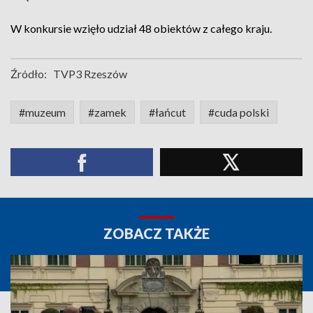
W konkursie wzięło udział 48 obiektów z całego kraju.
Źródło:
TVP3 Rzeszów
#muzeum
#zamek
#łańcut
#cuda polski
ZOBACZ TAKŻE