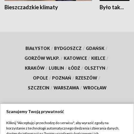
Bieszczadzkie klimaty
Było tak...
BIAŁYSTOK
/
BYDGOSZCZ
/
GDAŃSK
/
GORZÓW WLKP.
/
KATOWICE
/
KIELCE
/
KRAKÓW
/
LUBLIN
/
ŁÓDŹ
/
OLSZTYN
/
OPOLE
/
POZNAŃ
/
RZESZÓW
/
SZCZECIN
/
WARSZAWA
/
WROCŁAW
Szanujemy Twoją prywatność
Dołącz do nas:
Kliknij "Akceptuję i przechodzę do serwisu", aby wyrazić zgody na
korzystanie z technologii automatycznego śledzenia i zbierania danych,
TVP
dostęp do informacji na Twoim urządzeniu końcowym i ich