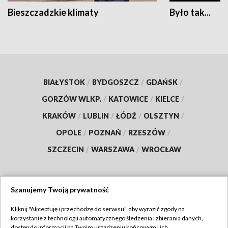
Bieszczadzkie klimaty
Było tak...
BIAŁYSTOK
/
BYDGOSZCZ
/
GDAŃSK
/
GORZÓW WLKP.
/
KATOWICE
/
KIELCE
/
KRAKÓW
/
LUBLIN
/
ŁÓDŹ
/
OLSZTYN
/
OPOLE
/
POZNAŃ
/
RZESZÓW
/
SZCZECIN
/
WARSZAWA
/
WROCŁAW
Szanujemy Twoją prywatność
Dołącz do nas:
Kliknij "Akceptuję i przechodzę do serwisu", aby wyrazić zgody na
korzystanie z technologii automatycznego śledzenia i zbierania danych,
TVP
dostęp do informacji na Twoim urządzeniu końcowym i ich