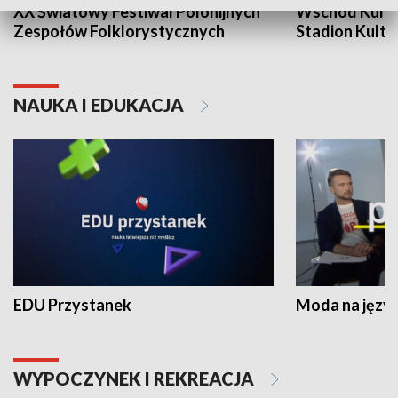
XX Światowy Festiwal Polonijnych
Wschód Kultur
Zespołów Folklorystycznych
Stadion Kultu
NAUKA I EDUKACJA
EDU Przystanek
Moda na język
WYPOCZYNEK I REKREACJA