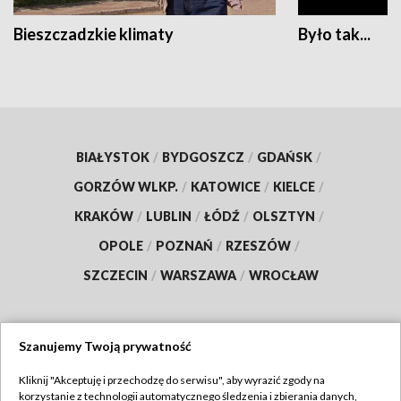
Bieszczadzkie klimaty
Było tak...
BIAŁYSTOK
/
BYDGOSZCZ
/
GDAŃSK
/
GORZÓW WLKP.
/
KATOWICE
/
KIELCE
/
KRAKÓW
/
LUBLIN
/
ŁÓDŹ
/
OLSZTYN
/
OPOLE
/
POZNAŃ
/
RZESZÓW
/
SZCZECIN
/
WARSZAWA
/
WROCŁAW
Szanujemy Twoją prywatność
Dołącz do nas:
Kliknij "Akceptuję i przechodzę do serwisu", aby wyrazić zgody na
korzystanie z technologii automatycznego śledzenia i zbierania danych,
TVP