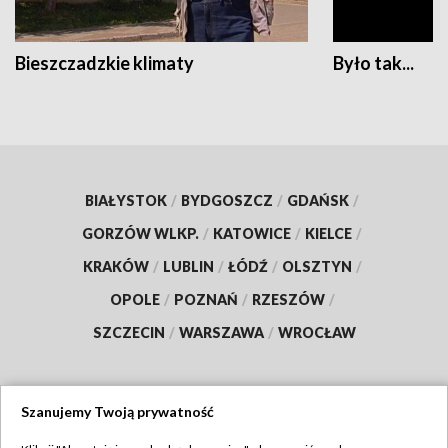
Bieszczadzkie klimaty
Było tak...
BIAŁYSTOK
/
BYDGOSZCZ
/
GDAŃSK
/
GORZÓW WLKP.
/
KATOWICE
/
KIELCE
/
KRAKÓW
/
LUBLIN
/
ŁÓDŹ
/
OLSZTYN
/
OPOLE
/
POZNAŃ
/
RZESZÓW
/
SZCZECIN
/
WARSZAWA
/
WROCŁAW
Szanujemy Twoją prywatność
Dołącz do nas: