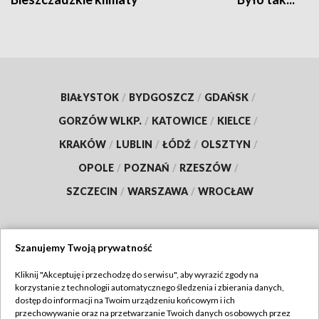
BIAŁYSTOK
/
BYDGOSZCZ
/
GDAŃSK
/
GORZÓW WLKP.
/
KATOWICE
/
KIELCE
/
KRAKÓW
/
LUBLIN
/
ŁÓDŹ
/
OLSZTYN
/
OPOLE
/
POZNAŃ
/
RZESZÓW
/
SZCZECIN
/
WARSZAWA
/
WROCŁAW
Szanujemy Twoją prywatność
Dołącz do nas:
Kliknij "Akceptuję i przechodzę do serwisu", aby wyrazić zgody na
korzystanie z technologii automatycznego śledzenia i zbierania danych,
TVP
dostęp do informacji na Twoim urządzeniu końcowym i ich
Abonament TVP
przechowywanie oraz na przetwarzanie Twoich danych osobowych przez
Regulamin TVP