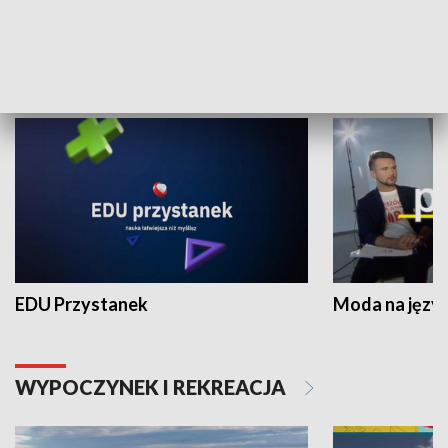
NAUKA I EDUKACJA
EDU Przystanek
Moda na język
WYPOCZYNEK I REKREACJA