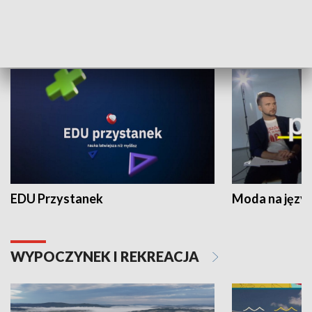
NAUKA I EDUKACJA
EDU Przystanek
Moda na język
WYPOCZYNEK I REKREACJA