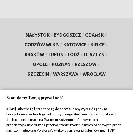
BIAŁYSTOK
/
BYDGOSZCZ
/
GDAŃSK
/
GORZÓW WLKP.
/
KATOWICE
/
KIELCE
/
KRAKÓW
/
LUBLIN
/
ŁÓDŹ
/
OLSZTYN
/
OPOLE
/
POZNAŃ
/
RZESZÓW
/
SZCZECIN
/
WARSZAWA
/
WROCŁAW
Szanujemy Twoją prywatność
Dołącz do nas:
Kliknij "Akceptuję i przechodzę do serwisu", aby wyrazić zgody na
korzystanie z technologii automatycznego śledzenia i zbierania danych,
TVP
dostęp do informacji na Twoim urządzeniu końcowym i ich
Abonament TVP
przechowywanie oraz na przetwarzanie Twoich danych osobowych przez
Regulamin TVP
nas, czyli Telewizję Polską S.A. w likwidacji (zwaną dalej również „TVP”),