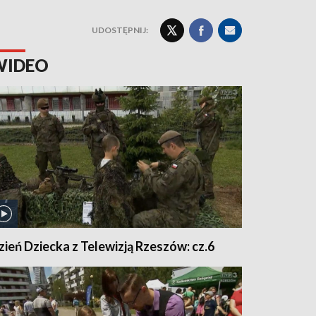
UDOSTĘPNIJ:
WIDEO
zień Dziecka z Telewizją Rzeszów: cz.6