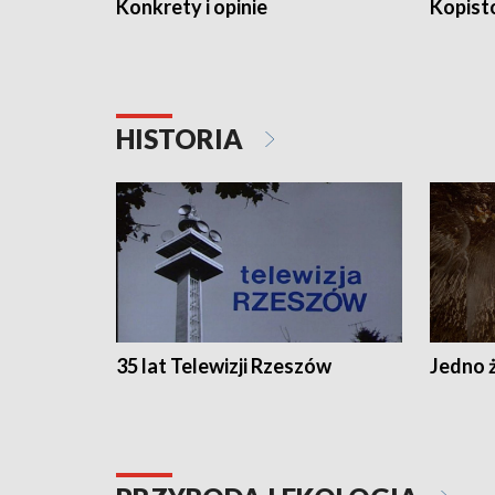
Konkrety i opinie
Kopist
HISTORIA
35 lat Telewizji Rzeszów
Jedno ż