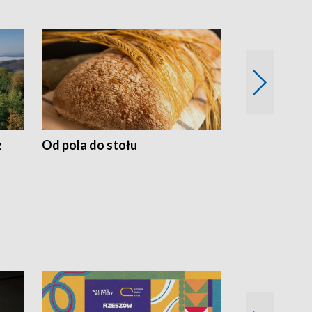
z
Od pola do stołu
50 lat ochro
przyrodnicz
Zachodnich