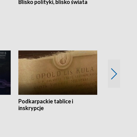
Blisko polityki, blisko świata
Popołudnie 
Podkarpackie tablice i
Szlakiem arc
inskrypcje
drewnianej