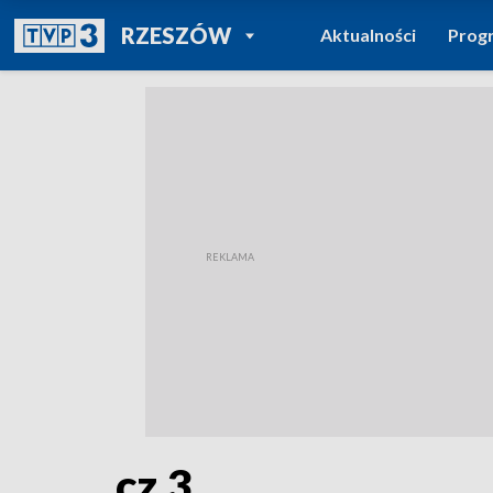
POWRÓT DO
RZESZÓW
Aktualności
Prog
TVP REGIONY
cz.3