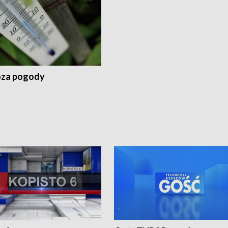
za pogody