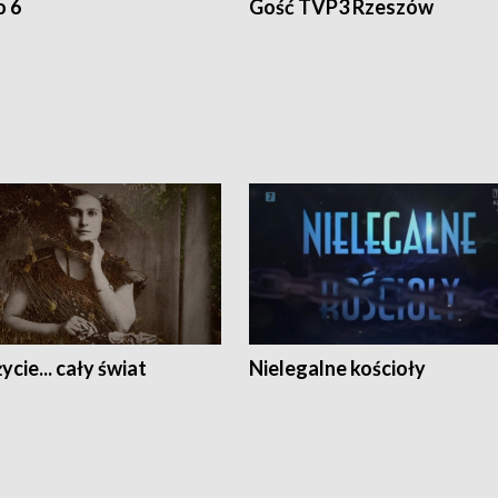
o 6
Gość TVP3 Rzeszów
ycie... cały świat
Nielegalne kościoły