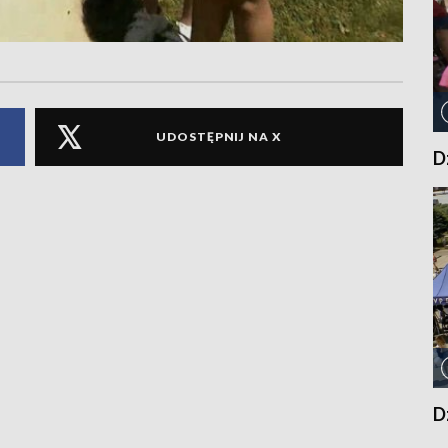
UDOSTĘPNIJ NA X
D
D