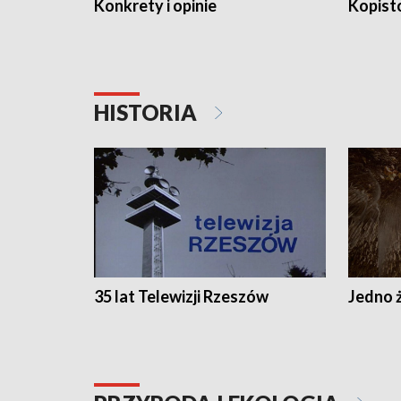
Konkrety i opinie
Kopist
HISTORIA
35 lat Telewizji Rzeszów
Jedno ż