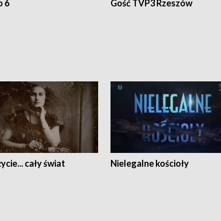
o 6
Gość TVP3 Rzeszów
ycie... cały świat
Nielegalne kościoły