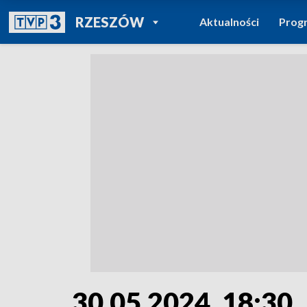
POWRÓT DO
RZESZÓW
Aktualności
Prog
TVP REGIONY
30.05.2024, 18:30