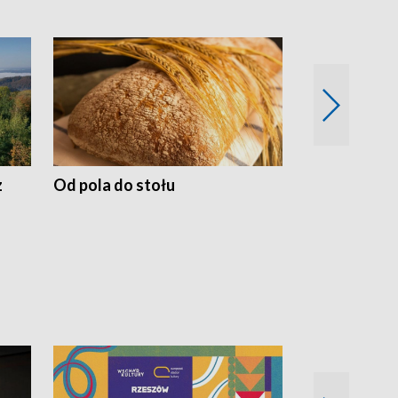
z
Od pola do stołu
50 lat ochro
przyrodnicz
Zachodnich