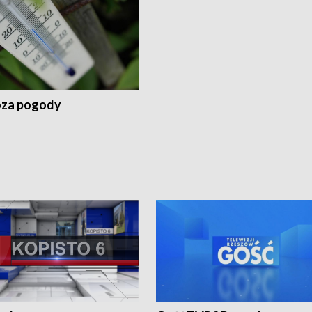
za pogody