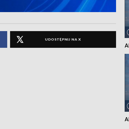
UDOSTĘPNIJ NA X
A
A