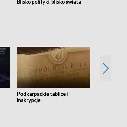
Blisko polityki, blisko świata
Popołudnie 
Podkarpackie tablice i
Szlakiem arc
inskrypcje
drewnianej