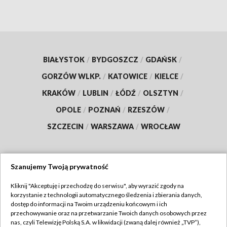
BIAŁYSTOK
/
BYDGOSZCZ
/
GDAŃSK
/
GORZÓW WLKP.
/
KATOWICE
/
KIELCE
/
KRAKÓW
/
LUBLIN
/
ŁÓDŹ
/
OLSZTYN
/
OPOLE
/
POZNAŃ
/
RZESZÓW
/
SZCZECIN
/
WARSZAWA
/
WROCŁAW
Szanujemy Twoją prywatność
Dołącz do nas:
Kliknij "Akceptuję i przechodzę do serwisu", aby wyrazić zgody na
korzystanie z technologii automatycznego śledzenia i zbierania danych,
TVP
dostęp do informacji na Twoim urządzeniu końcowym i ich
Abonament TVP
przechowywanie oraz na przetwarzanie Twoich danych osobowych przez
Regulamin TVP
nas, czyli Telewizję Polską S.A. w likwidacji (zwaną dalej również „TVP”),