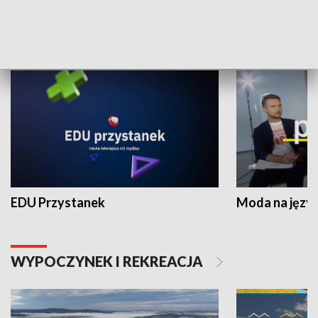
NAUKA I EDUKACJA
EDU Przystanek
Moda na język
WYPOCZYNEK I REKREACJA