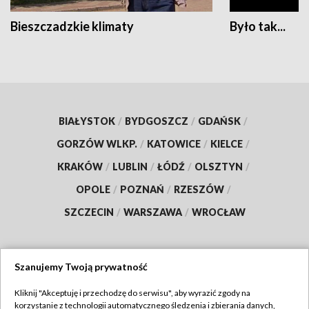
Bieszczadzkie klimaty
Było tak...
BIAŁYSTOK
/
BYDGOSZCZ
/
GDAŃSK
/
GORZÓW WLKP.
/
KATOWICE
/
KIELCE
/
KRAKÓW
/
LUBLIN
/
ŁÓDŹ
/
OLSZTYN
/
OPOLE
/
POZNAŃ
/
RZESZÓW
/
SZCZECIN
/
WARSZAWA
/
WROCŁAW
Szanujemy Twoją prywatność
Dołącz do nas:
Kliknij "Akceptuję i przechodzę do serwisu", aby wyrazić zgody na
korzystanie z technologii automatycznego śledzenia i zbierania danych,
TVP