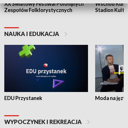
XX Światowy Festiwal Polonijnych
Wschód Kultur
Zespołów Folklorystycznych
Stadion Kultu
NAUKA I EDUKACJA
EDU Przystanek
Moda na język
WYPOCZYNEK I REKREACJA