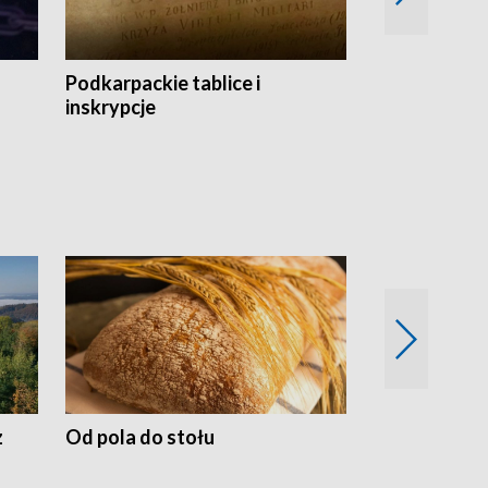
Podkarpackie tablice i
Szlakiem arc
inskrypcje
drewnianej
z
Od pola do stołu
50 lat ochro
przyrodnicz
Zachodnich