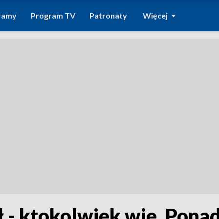
ramy
Program TV
Patronaty
Więcej
 - ktokolwiek wie. Ponad