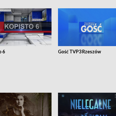
o 6
Gość TVP3 Rzeszów