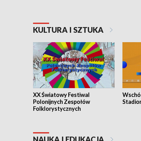
KULTURA I SZTUKA
XX Światowy Festiwal
Wschód
Polonijnych Zespołów
Stadio
Folklorystycznych
NAUKA I EDUKACJA