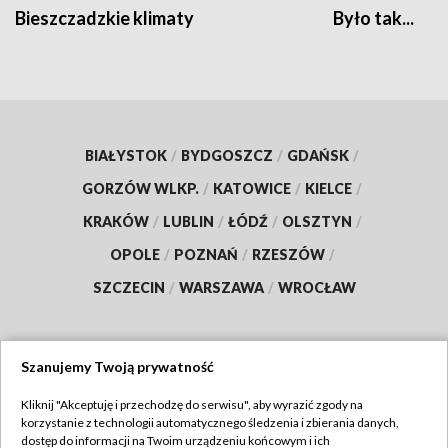
Bieszczadzkie klimaty
Było tak...
BIAŁYSTOK
/
BYDGOSZCZ
/
GDAŃSK
/
GORZÓW WLKP.
/
KATOWICE
/
KIELCE
/
KRAKÓW
/
LUBLIN
/
ŁÓDŹ
/
OLSZTYN
/
OPOLE
/
POZNAŃ
/
RZESZÓW
/
SZCZECIN
/
WARSZAWA
/
WROCŁAW
Szanujemy Twoją prywatność
Dołącz do nas:
Kliknij "Akceptuję i przechodzę do serwisu", aby wyrazić zgody na
korzystanie z technologii automatycznego śledzenia i zbierania danych,
TVP
dostęp do informacji na Twoim urządzeniu końcowym i ich