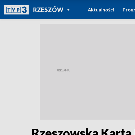
POWRÓT DO
RZESZÓW
Aktualności
Prog
TVP REGIONY
Rzeszowska Karta M