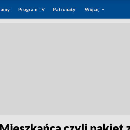
ramy
Program TV
Patronaty
Więcej
ieszkańca czyli pakiet z