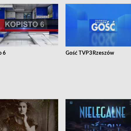
o 6
Gość TVP3 Rzeszów