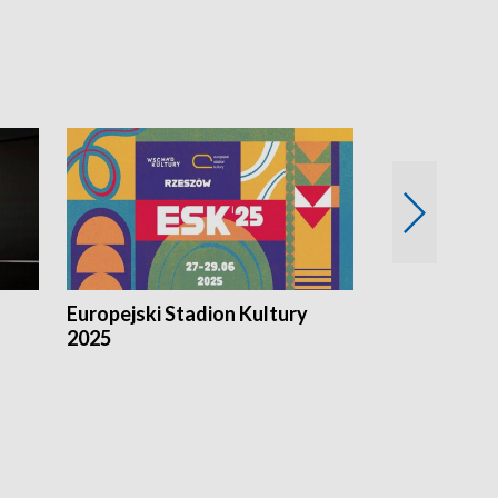
Europejski Stadion Kultury
Magazyn Kul
2025