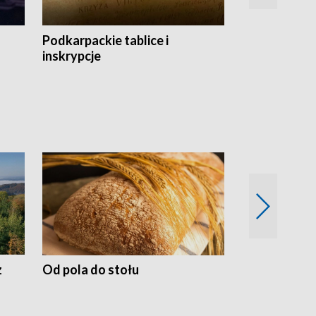
Podkarpackie tablice i
Szlakiem arc
inskrypcje
drewnianej
z
Od pola do stołu
50 lat ochro
przyrodnicz
Zachodnich