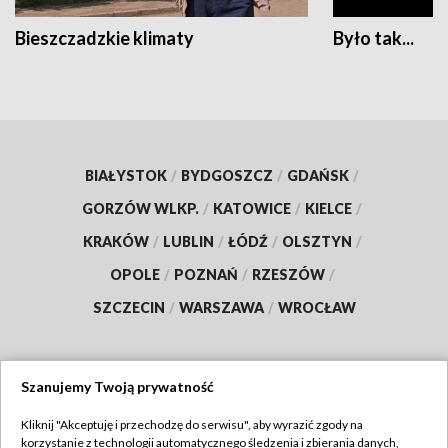
Bieszczadzkie klimaty
Było tak...
BIAŁYSTOK
/
BYDGOSZCZ
/
GDAŃSK
/
GORZÓW WLKP.
/
KATOWICE
/
KIELCE
/
KRAKÓW
/
LUBLIN
/
ŁÓDŹ
/
OLSZTYN
/
OPOLE
/
POZNAŃ
/
RZESZÓW
/
SZCZECIN
/
WARSZAWA
/
WROCŁAW
Szanujemy Twoją prywatność
Dołącz do nas:
Kliknij "Akceptuję i przechodzę do serwisu", aby wyrazić zgody na
korzystanie z technologii automatycznego śledzenia i zbierania danych,
TVP