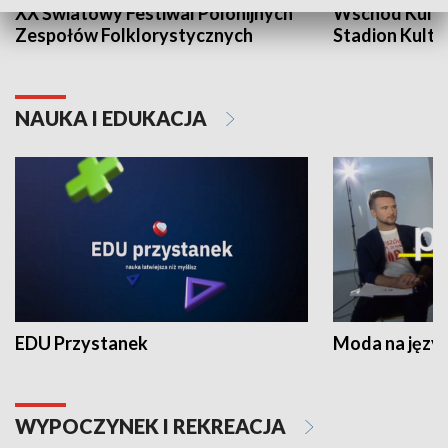
XX Światowy Festiwal Polonijnych
Wschód Kultur
Zespołów Folklorystycznych
Stadion Kultu
NAUKA I EDUKACJA
EDU Przystanek
Moda na język
WYPOCZYNEK I REKREACJA