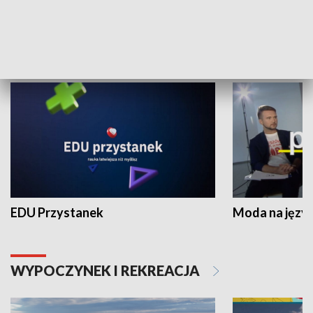
NAUKA I EDUKACJA
EDU Przystanek
Moda na język
WYPOCZYNEK I REKREACJA