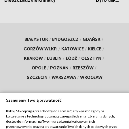
BIAŁYSTOK
/
BYDGOSZCZ
/
GDAŃSK
/
GORZÓW WLKP.
/
KATOWICE
/
KIELCE
/
KRAKÓW
/
LUBLIN
/
ŁÓDŹ
/
OLSZTYN
/
OPOLE
/
POZNAŃ
/
RZESZÓW
/
SZCZECIN
/
WARSZAWA
/
WROCŁAW
Szanujemy Twoją prywatność
Dołącz do nas:
Kliknij "Akceptuję i przechodzę do serwisu", aby wyrazić zgody na
korzystanie z technologii automatycznego śledzenia i zbierania danych,
TVP
dostęp do informacji na Twoim urządzeniu końcowym i ich
Abonament TVP
przechowywanie oraz na przetwarzanie Twoich danych osobowych przez
Regulamin TVP