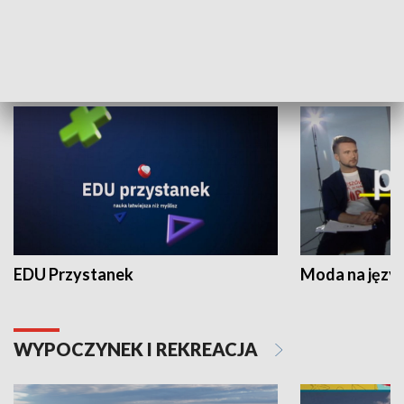
NAUKA I EDUKACJA
EDU Przystanek
Moda na język
WYPOCZYNEK I REKREACJA