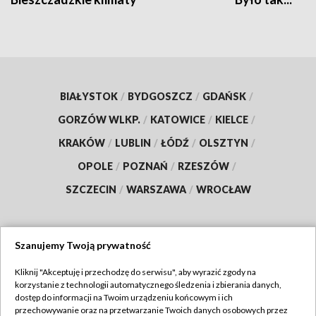
BIAŁYSTOK
/
BYDGOSZCZ
/
GDAŃSK
/
GORZÓW WLKP.
/
KATOWICE
/
KIELCE
/
KRAKÓW
/
LUBLIN
/
ŁÓDŹ
/
OLSZTYN
/
OPOLE
/
POZNAŃ
/
RZESZÓW
/
SZCZECIN
/
WARSZAWA
/
WROCŁAW
Szanujemy Twoją prywatność
Dołącz do nas:
Kliknij "Akceptuję i przechodzę do serwisu", aby wyrazić zgody na
korzystanie z technologii automatycznego śledzenia i zbierania danych,
TVP
dostęp do informacji na Twoim urządzeniu końcowym i ich
Abonament TVP
przechowywanie oraz na przetwarzanie Twoich danych osobowych przez
Regulamin TVP