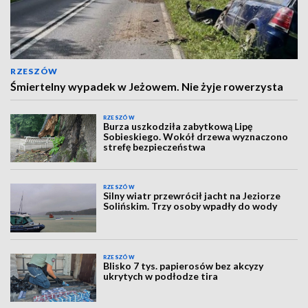
RZESZÓW
Śmiertelny wypadek w Jeżowem. Nie żyje rowerzysta
RZESZÓW
Burza uszkodziła zabytkową Lipę
Sobieskiego. Wokół drzewa wyznaczono
strefę bezpieczeństwa
RZESZÓW
Silny wiatr przewrócił jacht na Jeziorze
Solińskim. Trzy osoby wpadły do wody
RZESZÓW
Blisko 7 tys. papierosów bez akcyzy
ukrytych w podłodze tira