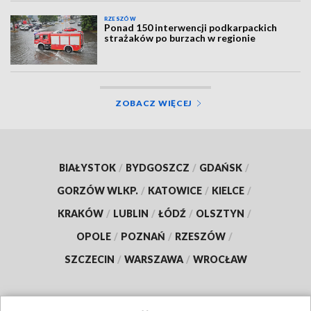
RZESZÓW
Ponad 150 interwencji podkarpackich
strażaków po burzach w regionie
ZOBACZ WIĘCEJ
BIAŁYSTOK
/
BYDGOSZCZ
/
GDAŃSK
/
GORZÓW WLKP.
/
KATOWICE
/
KIELCE
/
KRAKÓW
/
LUBLIN
/
ŁÓDŹ
/
OLSZTYN
/
OPOLE
/
POZNAŃ
/
RZESZÓW
/
SZCZECIN
/
WARSZAWA
/
WROCŁAW