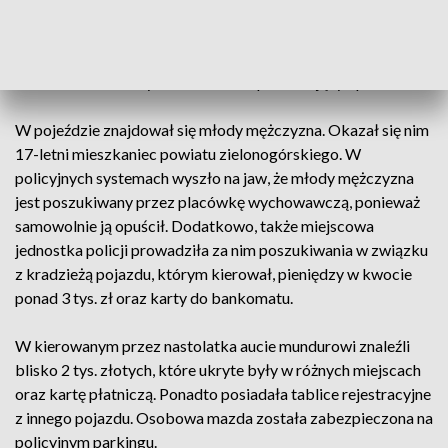
relacji Lublin - Rzeszów. Funkcjonariusze pojechali we
wskazany rejon. W pewnym momencie, podczas patrolu, na
wysokości miejsca obsługi podróżnych w Jeżowem,
mundurowi zauważyli samochód odpowiadający opisowi.
W pojeździe znajdował się młody mężczyzna. Okazał się nim
17-letni mieszkaniec powiatu zielonogórskiego. W
policyjnych systemach wyszło na jaw, że młody mężczyzna
jest poszukiwany przez placówkę wychowawczą, ponieważ
samowolnie ją opuścił. Dodatkowo, także miejscowa
jednostka policji prowadziła za nim poszukiwania w związku
z kradzieżą pojazdu, którym kierował, pieniędzy w kwocie
ponad 3 tys. zł oraz karty do bankomatu.
W kierowanym przez nastolatka aucie mundurowi znaleźli
blisko 2 tys. złotych, które ukryte były w różnych miejscach
oraz kartę płatniczą. Ponadto posiadała tablice rejestracyjne
z innego pojazdu. Osobowa mazda została zabezpieczona na
policyjnym parkingu.