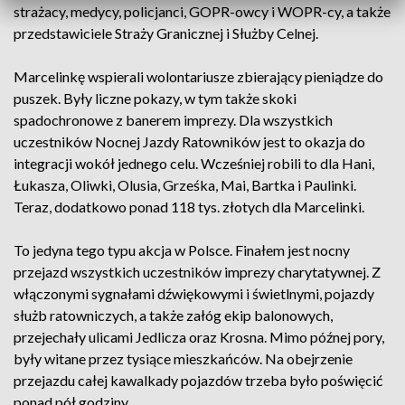
strażacy, medycy, policjanci, GOPR-owcy i WOPR-cy, a także
przedstawiciele Straży Granicznej i Służby Celnej.
Marcelinkę wspierali wolontariusze zbierający pieniądze do
puszek. Były liczne pokazy, w tym także skoki
spadochronowe z banerem imprezy. Dla wszystkich
uczestników Nocnej Jazdy Ratowników jest to okazja do
integracji wokół jednego celu. Wcześniej robili to dla Hani,
Łukasza, Oliwki, Olusia, Grześka, Mai, Bartka i Paulinki.
Teraz, dodatkowo ponad 118 tys. złotych dla Marcelinki.
To jedyna tego typu akcja w Polsce. Finałem jest nocny
przejazd wszystkich uczestników imprezy charytatywnej. Z
włączonymi sygnałami dźwiękowymi i świetlnymi, pojazdy
służb ratowniczych, a także załóg ekip balonowych,
przejechały ulicami Jedlicza oraz Krosna. Mimo późnej pory,
były witane przez tysiące mieszkańców. Na obejrzenie
przejazdu całej kawalkady pojazdów trzeba było poświęcić
ponad pół godziny.