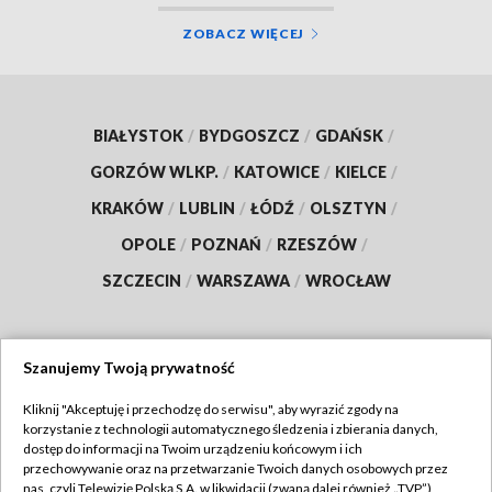
ZOBACZ WIĘCEJ
BIAŁYSTOK
/
BYDGOSZCZ
/
GDAŃSK
/
GORZÓW WLKP.
/
KATOWICE
/
KIELCE
/
KRAKÓW
/
LUBLIN
/
ŁÓDŹ
/
OLSZTYN
/
OPOLE
/
POZNAŃ
/
RZESZÓW
/
SZCZECIN
/
WARSZAWA
/
WROCŁAW
Szanujemy Twoją prywatność
Dołącz do nas:
Kliknij "Akceptuję i przechodzę do serwisu", aby wyrazić zgody na
korzystanie z technologii automatycznego śledzenia i zbierania danych,
TVP
dostęp do informacji na Twoim urządzeniu końcowym i ich
Abonament TVP
przechowywanie oraz na przetwarzanie Twoich danych osobowych przez
Regulamin TVP
nas, czyli Telewizję Polską S.A. w likwidacji (zwaną dalej również „TVP”),