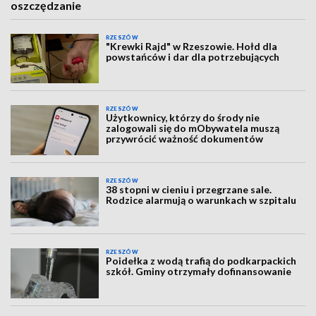
oszczędzanie
RZESZÓW
"Krewki Rajd" w Rzeszowie. Hołd dla
powstańców i dar dla potrzebujących
RZESZÓW
Użytkownicy, którzy do środy nie
zalogowali się do mObywatela muszą
przywrócić ważność dokumentów
RZESZÓW
38 stopni w cieniu i przegrzane sale.
Rodzice alarmują o warunkach w szpitalu
RZESZÓW
Poidełka z wodą trafią do podkarpackich
szkół. Gminy otrzymały dofinansowanie