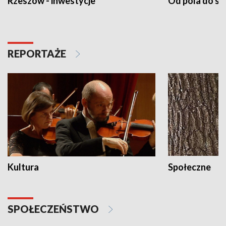
Rzeszów - inwestycje
Od pola do st
REPORTAŻE
Kultura
Społeczne
SPOŁECZEŃSTWO