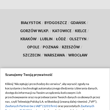
BIAŁYSTOK
/
BYDGOSZCZ
/
GDAŃSK
/
GORZÓW WLKP.
/
KATOWICE
/
KIELCE
/
KRAKÓW
/
LUBLIN
/
ŁÓDŹ
/
OLSZTYN
/
OPOLE
/
POZNAŃ
/
RZESZÓW
/
SZCZECIN
/
WARSZAWA
/
WROCŁAW
Szanujemy Twoją prywatność
Dołącz do nas:
Kliknij "Akceptuję i przechodzę do serwisu", aby wyrazić zgody na
korzystanie z technologii automatycznego śledzenia i zbierania danych,
TVP
dostęp do informacji na Twoim urządzeniu końcowym i ich
Abonament TVP
przechowywanie oraz na przetwarzanie Twoich danych osobowych przez
Regulamin TVP
nas, czyli Telewizję Polską S.A. w likwidacji (zwaną dalej również „TVP”),
Emisja w TVP
Polityka prywatności
Zaufanych Partnerów z IAB* (1201 firm)
oraz pozostałych
Zaufanych