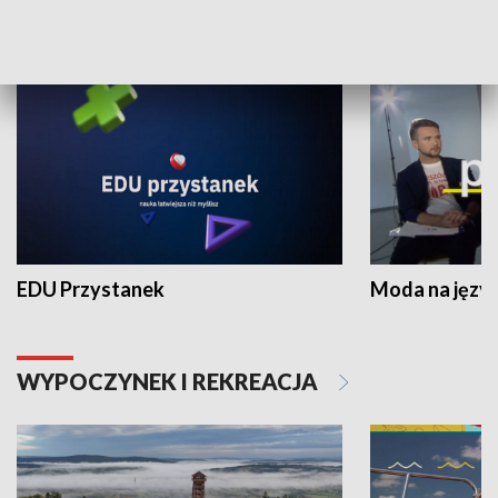
NAUKA I EDUKACJA
EDU Przystanek
Moda na język
WYPOCZYNEK I REKREACJA