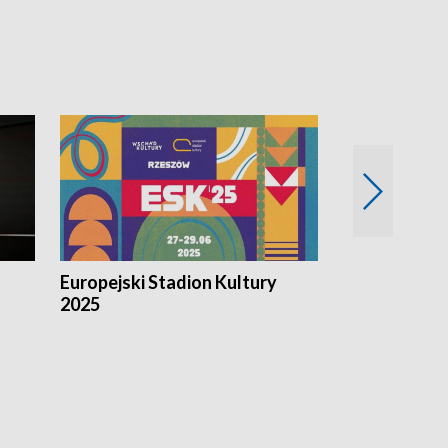
Europejski Stadion Kultury
Magazyn Kul
2025