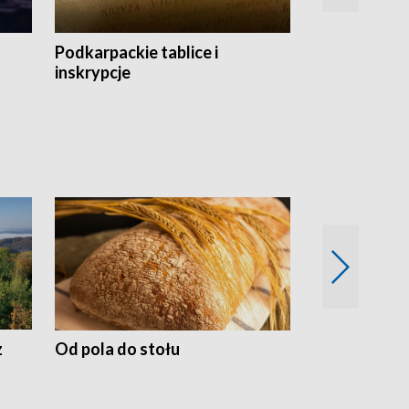
Podkarpackie tablice i
Szlakiem arc
inskrypcje
drewnianej
z
Od pola do stołu
50 lat ochro
przyrodnicz
Zachodnich