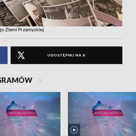
go Ziemi Przemyskiej
UDOSTĘPNIJ NA X
OGRAMÓW