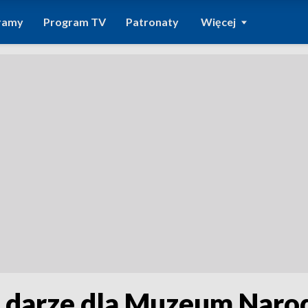
ramy
Program TV
Patronaty
Więcej
 w darze dla Muzeum Nar