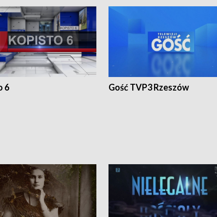
o 6
Gość TVP3 Rzeszów