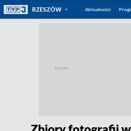
POWRÓT DO
RZESZÓW
Aktualności
Prog
TVP REGIONY
Zbiory fotografii