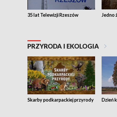
35 lat Telewizji Rzeszów
Jedno ż
PRZYRODA I EKOLOGIA
Skarby podkarpackiej przyrody
Dzień 