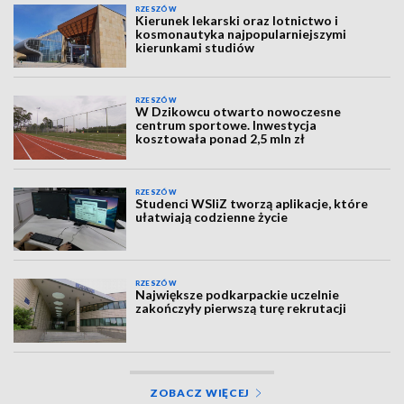
RZESZÓW
Kierunek lekarski oraz lotnictwo i
kosmonautyka najpopularniejszymi
kierunkami studiów
RZESZÓW
W Dzikowcu otwarto nowoczesne
centrum sportowe. Inwestycja
kosztowała ponad 2,5 mln zł
RZESZÓW
Studenci WSIiZ tworzą aplikacje, które
ułatwiają codzienne życie
RZESZÓW
Największe podkarpackie uczelnie
zakończyły pierwszą turę rekrutacji
ZOBACZ WIĘCEJ