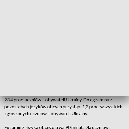
do Polski po wybuchu wojny.
Jak podała CKE, największa grupa ósmoklasistów – 97,7
proc. – zadeklarowała przystąpienie do egzaminu z języka
angielskiego. Drugim najczęściej wybieranym językiem jest
niemiecki. Do egzaminu z tego języka przystąpi 1,9 proc.
uczniów VIII klasy szkoły podstawowej. Do egzaminu z
pozostałych języków obcych przystąpi 0,4 proc.
ósmoklasistów.
Spośród uczniów – obywateli Ukrainy – największa grupa –
75,4 proc. – zadeklarowała przystąpienie do egzaminu z
języka angielskiego. Drugim najczęściej wybieranym
językiem jest rosyjski. Do egzaminu z tego języka przystąpi
23,4 proc. uczniów – obywateli Ukrainy. Do egzaminu z
pozostałych języków obcych przystąpi 1,2 proc. wszystkich
zgłoszonych uczniów – obywateli Ukrainy.
Egzamin z języka obcego trwa 90 minut. Dla uczniów,