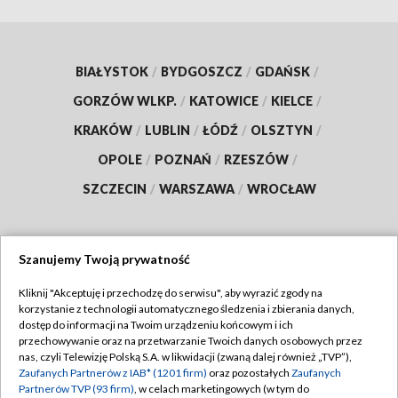
BIAŁYSTOK
/
BYDGOSZCZ
/
GDAŃSK
/
GORZÓW WLKP.
/
KATOWICE
/
KIELCE
/
KRAKÓW
/
LUBLIN
/
ŁÓDŹ
/
OLSZTYN
/
OPOLE
/
POZNAŃ
/
RZESZÓW
/
SZCZECIN
/
WARSZAWA
/
WROCŁAW
Szanujemy Twoją prywatność
Dołącz do nas:
Kliknij "Akceptuję i przechodzę do serwisu", aby wyrazić zgody na
korzystanie z technologii automatycznego śledzenia i zbierania danych,
TVP
dostęp do informacji na Twoim urządzeniu końcowym i ich
Abonament TVP
przechowywanie oraz na przetwarzanie Twoich danych osobowych przez
Regulamin TVP
nas, czyli Telewizję Polską S.A. w likwidacji (zwaną dalej również „TVP”),
Emisja w TVP
Polityka prywatności
Zaufanych Partnerów z IAB* (1201 firm)
oraz pozostałych
Zaufanych
Partnerów TVP (93 firm)
, w celach marketingowych (w tym do