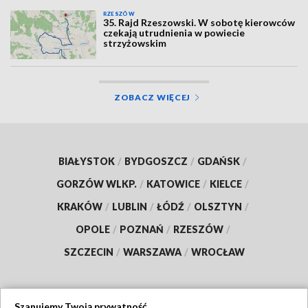
RZESZÓW
35. Rajd Rzeszowski. W sobotę kierowców
czekają utrudnienia w powiecie
strzyżowskim
ZOBACZ WIĘCEJ
BIAŁYSTOK
/
BYDGOSZCZ
/
GDAŃSK
/
GORZÓW WLKP.
/
KATOWICE
/
KIELCE
/
KRAKÓW
/
LUBLIN
/
ŁÓDŹ
/
OLSZTYN
/
OPOLE
/
POZNAŃ
/
RZESZÓW
/
SZCZECIN
/
WARSZAWA
/
WROCŁAW
Szanujemy Twoją prywatność