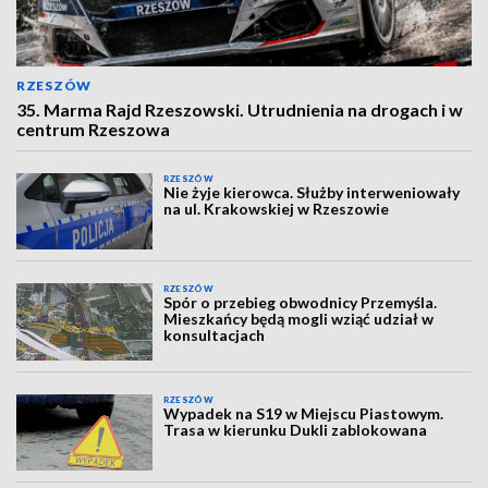
RZESZÓW
35. Marma Rajd Rzeszowski. Utrudnienia na drogach i w
centrum Rzeszowa
RZESZÓW
Nie żyje kierowca. Służby interweniowały
na ul. Krakowskiej w Rzeszowie
RZESZÓW
Spór o przebieg obwodnicy Przemyśla.
Mieszkańcy będą mogli wziąć udział w
konsultacjach
RZESZÓW
Wypadek na S19 w Miejscu Piastowym.
Trasa w kierunku Dukli zablokowana