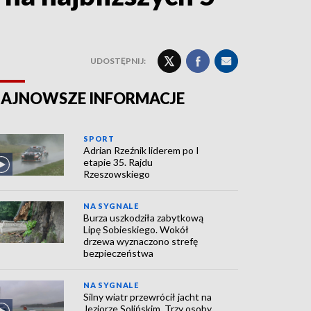
UDOSTĘPNIJ:
AJNOWSZE INFORMACJE
SPORT
Adrian Rzeźnik liderem po I
etapie 35. Rajdu
Rzeszowskiego
NA SYGNALE
Burza uszkodziła zabytkową
Lipę Sobieskiego. Wokół
drzewa wyznaczono strefę
bezpieczeństwa
NA SYGNALE
Silny wiatr przewrócił jacht na
Jeziorze Solińskim. Trzy osoby