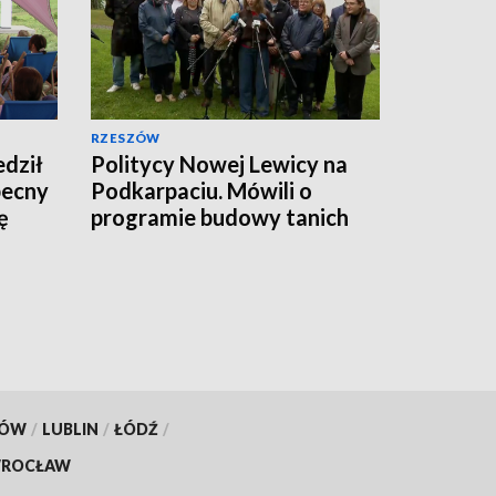
RZESZÓW
dził
Politycy Nowej Lewicy na
becny
Podkarpaciu. Mówili o
ę
programie budowy tanich
mieszkań
KÓW
/
LUBLIN
/
ŁÓDŹ
/
ROCŁAW