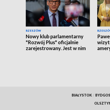
RZESZÓW
RZESZ
Nowy klub parlamentarny
Pawe
"Rozwój Plus" oficjalnie
wizyt
zarejestrowany. Jest w nim
amery
dwóch posłów z
prior
Podkarpacia
BIAŁYSTOK
/
BYDGO
OLSZTY