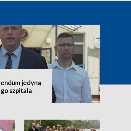
rendum jedyną
go szpitala