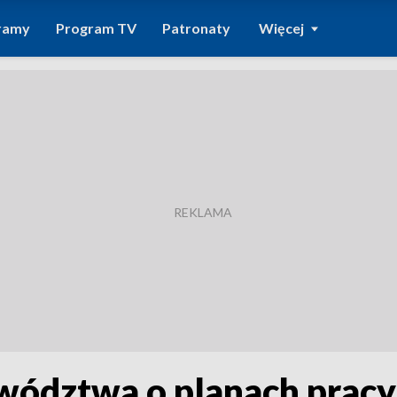
ramy
Program TV
Patronaty
Więcej
ództwa o planach pracy 