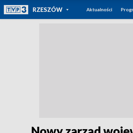
POWRÓT DO
RZESZÓW
Aktualności
Prog
TVP REGIONY
Nowy zarząd wojew