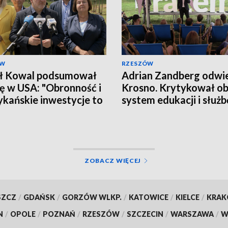
ÓW
RZESZÓW
ł Kowal podsumował
Adrian Zandberg odwie
ę w USA: "Obronność i
Krosno. Krytykował o
kańskie inwestycje to
system edukacji i służb
ytet"
zdrowia
ZOBACZ WIĘCEJ
SZCZ
/
GDAŃSK
/
GORZÓW WLKP.
/
KATOWICE
/
KIELCE
/
KRA
N
/
OPOLE
/
POZNAŃ
/
RZESZÓW
/
SZCZECIN
/
WARSZAWA
/
W