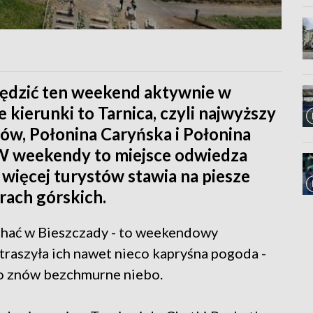
ędzić ten weekend aktywnie w
 kierunki to Tarnica, czyli najwyższy
dów, Połonina Caryńska i Połonina
W weekendy to miejsce odwiedza
 więcej turystów stawia na piesze
erach górskich.
echać w Bieszczady - to weekendowy
straszyła ich nawet nieco kapryśna pogoda -
 to znów bezchmurne niebo.