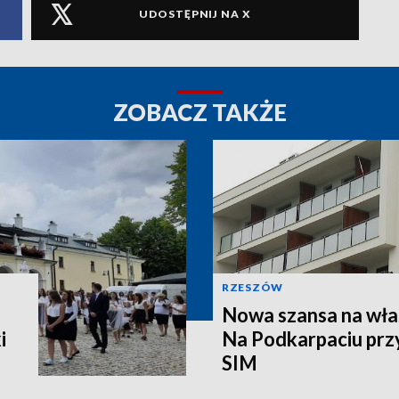
UDOSTĘPNIJ NA X
ZOBACZ TAKŻE
RZESZÓW
Nowa szansa na wła
i
Na Podkarpaciu prz
SIM