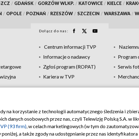
SZCZ
/
GDAŃSK
/
GORZÓW WLKP.
/
KATOWICE
/
KIELCE
/
KRA
N
/
OPOLE
/
POZNAŃ
/
RZESZÓW
/
SZCZECIN
/
WARSZAWA
/
W
Dołącz do nas:
Centrum informacji TVP
Naziemna
Informacje o nadawcy
Program d
zetargowe
Zgłoś program (ROPAT)
Serwis fo
wizyjna
Kariera w TVP
Merchandi
Polityka prywatności
Moje zgody
Pomoc
Biuro re
ody na korzystanie z technologii automatycznego śledzenia i zbie
 danych osobowych przez nas, czyli Telewizję Polską S.A. w likw
VP (93 firm)
, w celach marketingowych (w tym do zautomatyzow
 poniżej, a także zgody na udostępnianie przez nas identyfikator