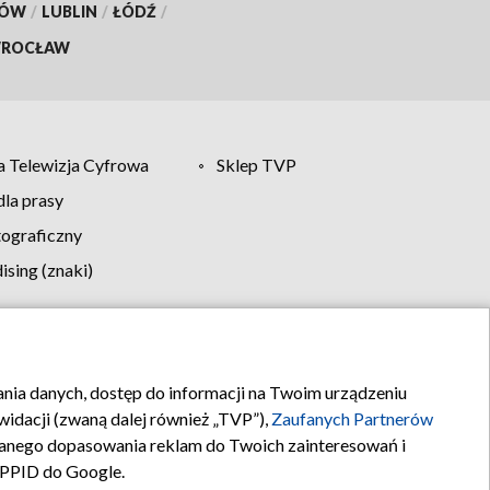
KÓW
/
LUBLIN
/
ŁÓDŹ
/
ROCŁAW
 Telewizja Cyfrowa
Sklep TVP
la prasy
tograficzny
sing (znaki)
klamy
Kontakt
rania danych, dostęp do informacji na Twoim urządzeniu
idacji (zwaną dalej również „TVP”),
Zaufanych Partnerów
anego dopasowania reklam do Twoich zainteresowań i
a PPID do Google.