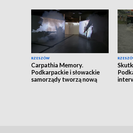
RZESZÓW
RZESZ
Carpathia Memory.
Skutk
Podkarpackie i słowackie
Podka
samorządy tworzą nową
inter
markę turystyczną
razy