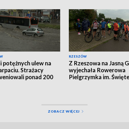
ÓW
RZESZÓW
i potężnych ulew na
Z Rzeszowa na Jasną 
rpaciu. Strażacy
wyjechała Rowerowa
weniowali ponad 200
Pielgrzymka im. Święt
Krzysztofa
ZOBACZ WIĘCEJ