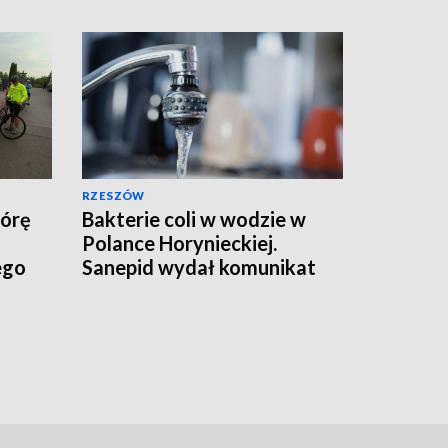
RZESZÓW
Górę
Bakterie coli w wodzie w
Polance Horynieckiej.
ego
Sanepid wydał komunikat