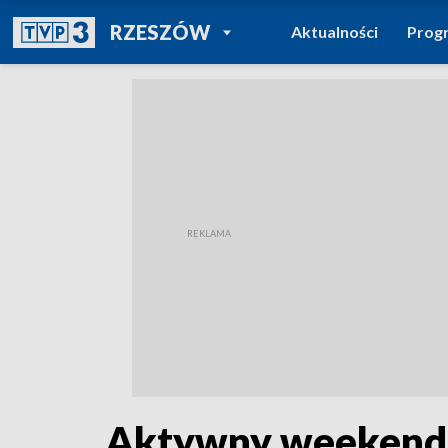
POWRÓT DO
RZESZÓW
Aktualności
Prog
TVP REGIONY
Aktywny weekend 