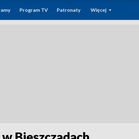
ramy
Program TV
Patronaty
Więcej
w Bieszczadach