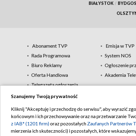
BIAŁYSTOK
/
BYDGO
OLSZTY
Abonament TVP
Emisja w TVP
Rada Programowa
System NOS
Biuro Reklamy
Ogłoszenie pr
Oferta Handlowa
Akademia Tele
Telegazeta ogłoszenia
Szanujemy Twoją prywatność
Regulamin TVP
Kliknij "Akceptuję i przechodzę do serwisu", aby wyrazić zg
końcowym i ich przechowywanie oraz na przetwarzanie Twoich
z IAB* (1201 firm)
oraz pozostałych
Zaufanych Partnerów T
mierzenia ich skuteczności) i pozostałych, które wskazujemy