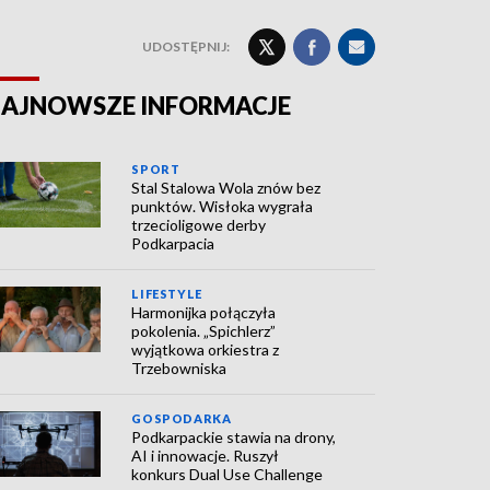
UDOSTĘPNIJ:
AJNOWSZE INFORMACJE
SPORT
Stal Stalowa Wola znów bez
punktów. Wisłoka wygrała
trzecioligowe derby
Podkarpacia
LIFESTYLE
Harmonijka połączyła
pokolenia. „Spichlerz”
wyjątkowa orkiestra z
Trzebowniska
GOSPODARKA
Podkarpackie stawia na drony,
AI i innowacje. Ruszył
konkurs Dual Use Challenge