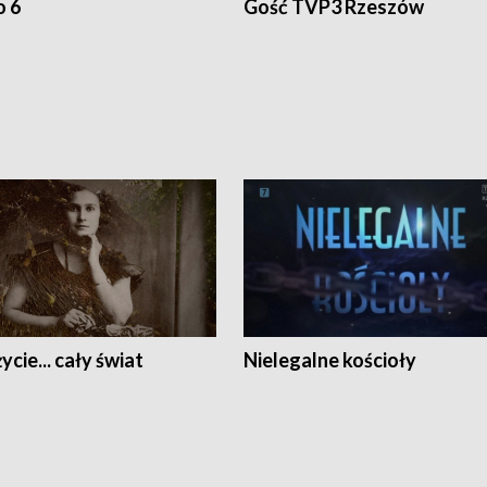
o 6
Gość TVP3 Rzeszów
ycie... cały świat
Nielegalne kościoły