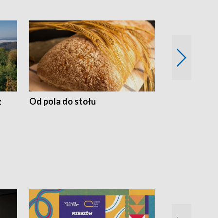
z
Od pola do stołu
50 lat ochro
przyrodnicz
Zachodnich