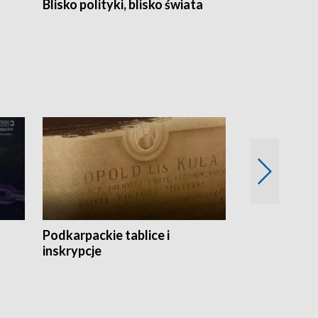
Blisko polityki, blisko świata
Popołudnie 
Podkarpackie tablice i
Szlakiem arc
inskrypcje
drewnianej