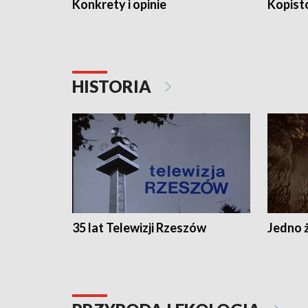
Konkrety i opinie
Kopist
HISTORIA
35 lat Telewizji Rzeszów
Jedno ż