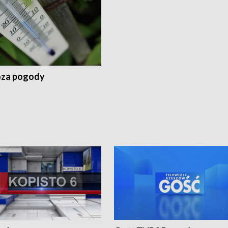
za pogody