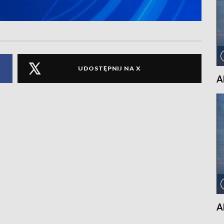
UDOSTĘPNIJ NA X
A
A