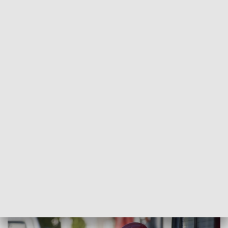
POWRÓT DO
RZESZÓW
TVP REGIONY
Dzień świętego Floriana - patrona
strażaków
2024-05-04