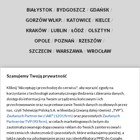
BIAŁYSTOK
/
BYDGOSZCZ
/
GDAŃSK
/
GORZÓW WLKP.
/
KATOWICE
/
KIELCE
/
KRAKÓW
/
LUBLIN
/
ŁÓDŹ
/
OLSZTYN
/
OPOLE
/
POZNAŃ
/
RZESZÓW
/
SZCZECIN
/
WARSZAWA
/
WROCŁAW
Szanujemy Twoją prywatność
Dołącz do nas:
Kliknij "Akceptuję i przechodzę do serwisu", aby wyrazić zgody na
korzystanie z technologii automatycznego śledzenia i zbierania danych,
TVP
dostęp do informacji na Twoim urządzeniu końcowym i ich
Abonament TVP
przechowywanie oraz na przetwarzanie Twoich danych osobowych przez
Regulamin TVP
nas, czyli Telewizję Polską S.A. w likwidacji (zwaną dalej również „TVP”),
Emisja w TVP
Polityka prywatności
Zaufanych Partnerów z IAB* (1201 firm)
oraz pozostałych
Zaufanych
Partnerów TVP (93 firm)
, w celach marketingowych (w tym do
Centrum informacji TVP
Moje zgody
zautomatyzowanego dopasowania reklam do Twoich zainteresowań i
mierzenia ich skuteczności) i pozostałych, które wskazujemy poniżej, a
Naziemna Telewizja Cyfrowa
Pomoc
także zgody na udostępnianie przez nas identyfikatora PPID do Google.