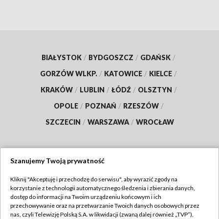
BIAŁYSTOK
/
BYDGOSZCZ
/
GDAŃSK
/
GORZÓW WLKP.
/
KATOWICE
/
KIELCE
/
KRAKÓW
/
LUBLIN
/
ŁÓDŹ
/
OLSZTYN
/
OPOLE
/
POZNAŃ
/
RZESZÓW
/
SZCZECIN
/
WARSZAWA
/
WROCŁAW
Szanujemy Twoją prywatność
Dołącz do nas:
Kliknij "Akceptuję i przechodzę do serwisu", aby wyrazić zgody na
korzystanie z technologii automatycznego śledzenia i zbierania danych,
TVP
dostęp do informacji na Twoim urządzeniu końcowym i ich
Abonament TVP
przechowywanie oraz na przetwarzanie Twoich danych osobowych przez
Regulamin TVP
nas, czyli Telewizję Polską S.A. w likwidacji (zwaną dalej również „TVP”),