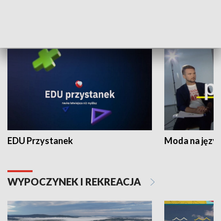
NAUKA I EDUKACJA
EDU Przystanek
Moda na język
WYPOCZYNEK I REKREACJA