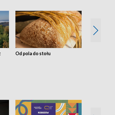
z
Od pola do stołu
50 lat ochro
przyrodnicz
Zachodnich