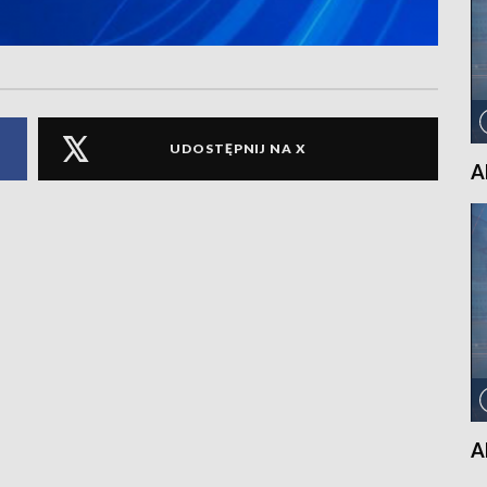
UDOSTĘPNIJ NA X
A
A