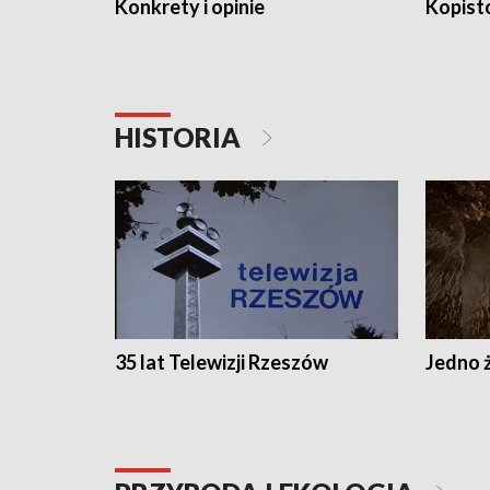
Konkrety i opinie
Kopist
HISTORIA
35 lat Telewizji Rzeszów
Jedno ż