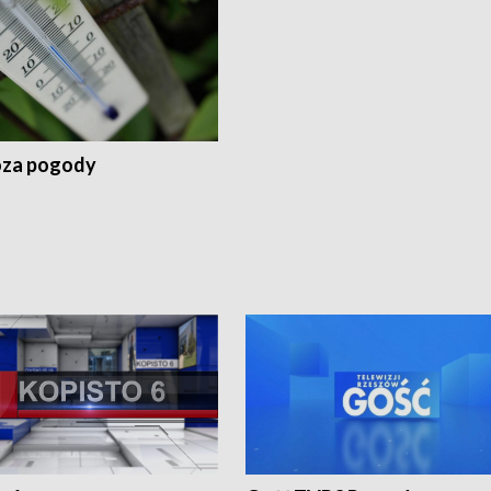
za pogody