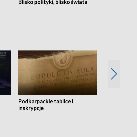
Blisko polityki, blisko świata
Popołudnie 
Podkarpackie tablice i
Szlakiem arc
inskrypcje
drewnianej