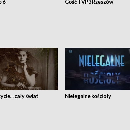
o 6
Gość TVP3 Rzeszów
ycie... cały świat
Nielegalne kościoły