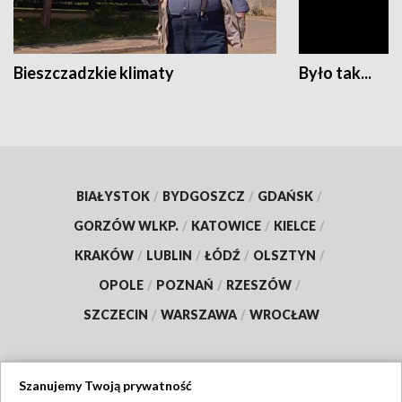
Bieszczadzkie klimaty
Było tak...
BIAŁYSTOK
/
BYDGOSZCZ
/
GDAŃSK
/
GORZÓW WLKP.
/
KATOWICE
/
KIELCE
/
KRAKÓW
/
LUBLIN
/
ŁÓDŹ
/
OLSZTYN
/
OPOLE
/
POZNAŃ
/
RZESZÓW
/
SZCZECIN
/
WARSZAWA
/
WROCŁAW
Szanujemy Twoją prywatność
Dołącz do nas: