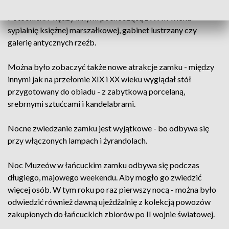
zobaczyć wnętrza dawnej rezydencji Lubomirskich i
Potockich. Między innymi pochodzącą z XVIII wieku
sypialnię księżnej marszałkowej, gabinet lustrzany czy
galerię antycznych rzeźb.
Można było zobaczyć także nowe atrakcje zamku - między
innymi jak na przełomie XIX i XX wieku wyglądał stół
przygotowany do obiadu - z zabytkową porcelaną,
srebrnymi sztućcami i kandelabrami.
Nocne zwiedzanie zamku jest wyjątkowe - bo odbywa się
przy włączonych lampach i żyrandolach.
Noc Muzeów w łańcuckim zamku odbywa się podczas
długiego, majowego weekendu. Aby mogło go zwiedzić
więcej osób. W tym roku po raz pierwszy nocą - można było
odwiedzić również dawną ujeżdżalnię z kolekcją powozów
zakupionych do łańcuckich zbiorów po II wojnie światowej.