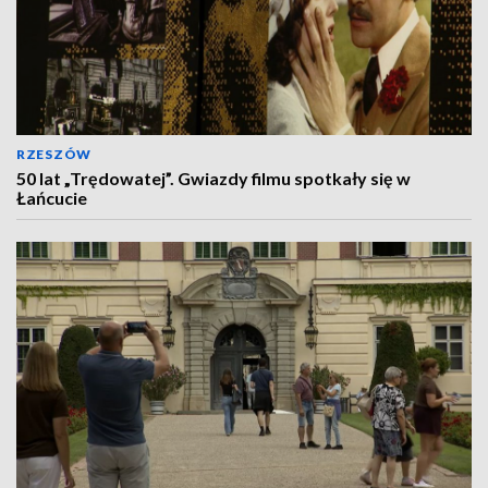
RZESZÓW
50 lat „Trędowatej”. Gwiazdy filmu spotkały się w
Łańcucie