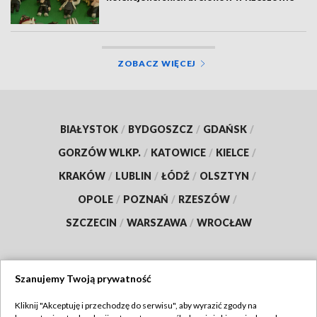
ZOBACZ WIĘCEJ
BIAŁYSTOK
/
BYDGOSZCZ
/
GDAŃSK
/
GORZÓW WLKP.
/
KATOWICE
/
KIELCE
/
KRAKÓW
/
LUBLIN
/
ŁÓDŹ
/
OLSZTYN
/
OPOLE
/
POZNAŃ
/
RZESZÓW
/
SZCZECIN
/
WARSZAWA
/
WROCŁAW
Szanujemy Twoją prywatność
Dołącz do nas:
Kliknij "Akceptuję i przechodzę do serwisu", aby wyrazić zgody na