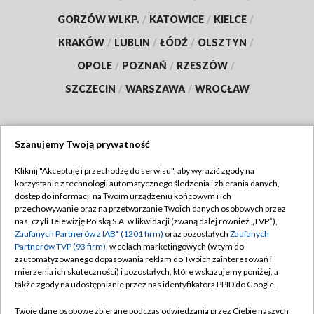
GORZÓW WLKP.
/
KATOWICE
/
KIELCE
/
KRAKÓW
/
LUBLIN
/
ŁÓDŹ
/
OLSZTYN
/
OPOLE
/
POZNAŃ
/
RZESZÓW
/
SZCZECIN
/
WARSZAWA
/
WROCŁAW
Szanujemy Twoją prywatność
Dołącz do nas:
Kliknij "Akceptuję i przechodzę do serwisu", aby wyrazić zgody na
korzystanie z technologii automatycznego śledzenia i zbierania danych,
TVP
dostęp do informacji na Twoim urządzeniu końcowym i ich
Abonament TVP
przechowywanie oraz na przetwarzanie Twoich danych osobowych przez
Regulamin TVP
nas, czyli Telewizję Polską S.A. w likwidacji (zwaną dalej również „TVP”),
Emisja w TVP
Polityka prywatności
Zaufanych Partnerów z IAB* (1201 firm)
oraz pozostałych
Zaufanych
Partnerów TVP (93 firm)
, w celach marketingowych (w tym do
Centrum informacji TVP
Moje zgody
zautomatyzowanego dopasowania reklam do Twoich zainteresowań i
mierzenia ich skuteczności) i pozostałych, które wskazujemy poniżej, a
Naziemna Telewizja Cyfrowa
Pomoc
także zgody na udostępnianie przez nas identyfikatora PPID do Google.
Sklep TVP
Biuro reklamy
Twoje dane osobowe zbierane podczas odwiedzania przez Ciebie naszych