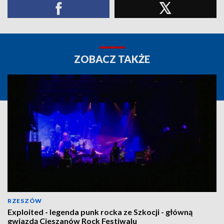
ZOBACZ TAKŻE
RZESZÓW
Exploited - legenda punk rocka ze Szkocji - główną
gwiazdą Cieszanów Rock Festiwalu