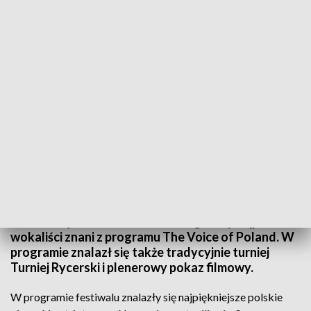
Podkarpacki Festiwal Patriotyczny im. majora Adama Kowalskiego w
Rzeszowie
Biało-czerwone flagi powiewały dziś także przy
Zamku Lubomirskich w Rzeszowie, gdzie
zorganizowano Podkarpacki Festiwal Patriotyczny
imienia majora Adama Kowalskiego. Wystąpili m.in.
wokaliści znani z programu The Voice of Poland. W
programie znalazł się także tradycyjnie turniej
Turniej Rycerski i plenerowy pokaz filmowy.
W programie festiwalu znalazły się najpiękniejsze polskie