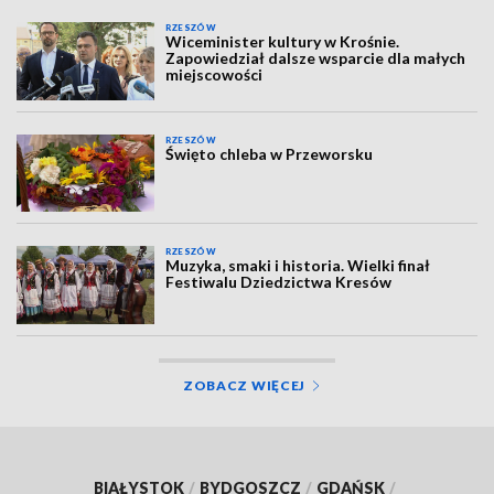
RZESZÓW
Wiceminister kultury w Krośnie.
Zapowiedział dalsze wsparcie dla małych
miejscowości
RZESZÓW
Święto chleba w Przeworsku
RZESZÓW
Muzyka, smaki i historia. Wielki finał
Festiwalu Dziedzictwa Kresów
ZOBACZ WIĘCEJ
BIAŁYSTOK
/
BYDGOSZCZ
/
GDAŃSK
/