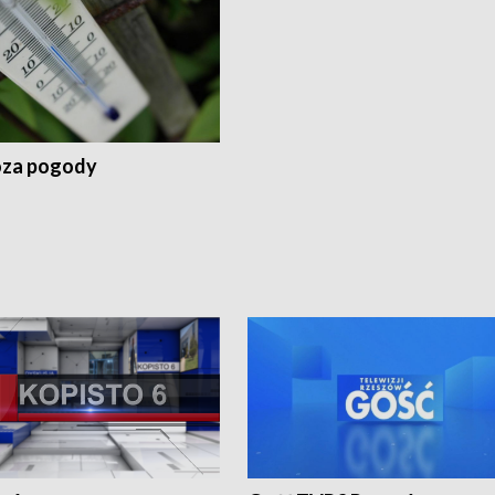
za pogody