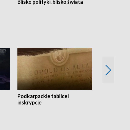
Blisko polityki, blisko świata
Popołudnie 
Podkarpackie tablice i
Szlakiem arc
inskrypcje
drewnianej