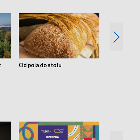
z
Od pola do stołu
50 lat ochro
przyrodnicz
Zachodnich