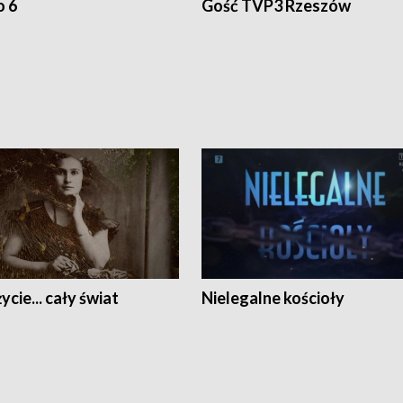
o 6
Gość TVP3 Rzeszów
ycie... cały świat
Nielegalne kościoły