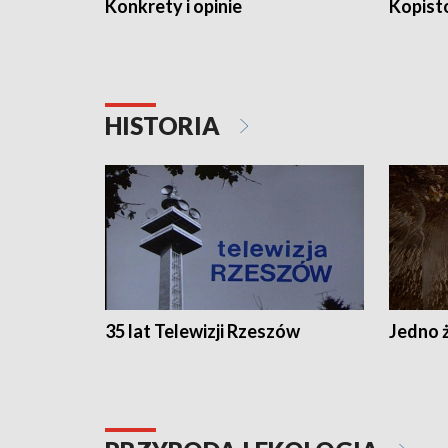
Konkrety i opinie
Kopist
HISTORIA
35 lat Telewizji Rzeszów
Jedno ż