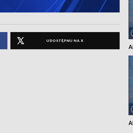
UDOSTĘPNIJ NA X
A
A